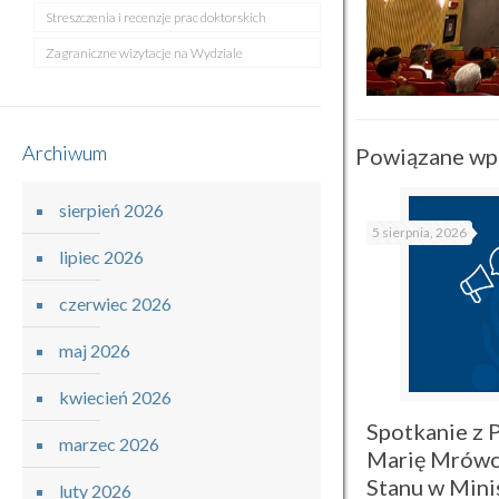
Streszczenia i recenzje prac doktorskich
Zagraniczne wizytacje na Wydziale
Archiwum
Powiązane wp
sierpień 2026
5 sierpnia, 2026
lipiec 2026
czerwiec 2026
maj 2026
kwiecień 2026
Spotkanie z P
marzec 2026
Marię Mrówc
Stanu w Mini
luty 2026