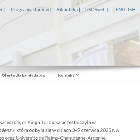
ć |
Programy studiów |
Biblioteka |
USOSweb |
| ENGLISH
Oferta dla kandydatów
Kontakt
kareszcie, dr Kinga Torbicka uczestniczyła w
péens »
, która odbyła się w dniach 3–5 czerwca 2025 r. w
nes oraz Université de Reims-Champagne-Ardenne.