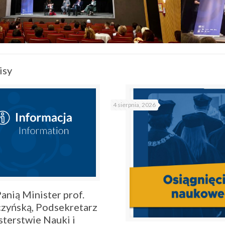
isy
4 sierpnia, 2026
anią Minister prof.
zyńską, Podsekretarz
sterstwie Nauki i