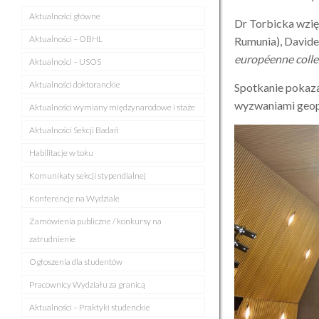
Aktualności główne
Dr Torbicka wzięł
Aktualności – OBHL
Rumunia), Davide
européenne collec
Aktualności – USOS
Aktualności doktoranckie
Spotkanie pokaza
wyzwaniami geop
Aktualności wymiany międzynarodowe i staże
Aktualności Sekcji Badań
Habilitacje w toku
Komunikaty sekcji stypendialnej
Konferencje na Wydziale
Zamówienia publiczne / konkursy na
zatrudnienie
Ogłoszenia dla studentów
Pracownicy Wydziału za granicą
Aktualności – Praktyki studenckie