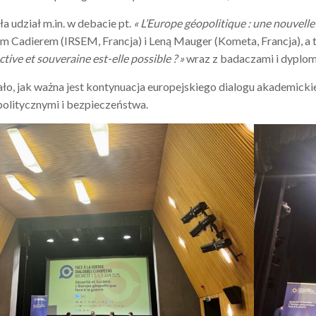
a udział m.in. w debacie pt.
« L’Europe géopolitique : une nouvelle
m Cadierem (IRSEM, Francja) i Leną Mauger (Kometa, Francja), a 
tive et souveraine est-elle possible ? »
wraz z badaczami i dyploma
ło, jak ważna jest kontynuacja europejskiego dialogu akademicki
olitycznymi i bezpieczeństwa.