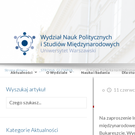
Strona główna
_STRONA_GLOWNA_
dr Kinga Torbicka na międzyna
Aktualności
O Wydziale
Nauka i badania
Dla st
Wyszukaj artykuł
o
11 czerwc
Na zaproszenie I
międzynarodowej
Kategorie Aktualności
Bukareszcie. Wyd