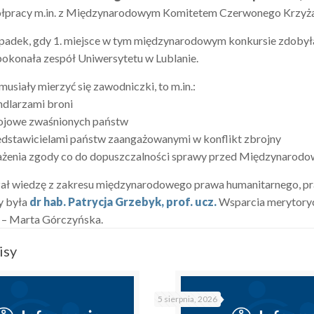
ółpracy m.in. z Międzynarodowym Komitetem Czerwonego Krzyża
padek, gdy 1. miejsce w tym międzynarodowym konkursie zdobyła 
okonała zespół Uniwersytetu w Lublanie.
 musiały mierzyć się zawodniczki, to m.in.:
ndlarzami broni
kojowe zwaśnionych państw
edstawicielami państw zaangażowanymi w konflikt zbrojny
ażenia zgody co do dopuszczalności sprawy przed Międzynarod
ał wiedzę z zakresu międzynarodowego prawa humanitarnego, p
y była
dr hab. Patrycja Grzebyk, prof. ucz.
Wsparcia merytoryc
– Marta Górczyńska.
isy
5 sierpnia, 2026