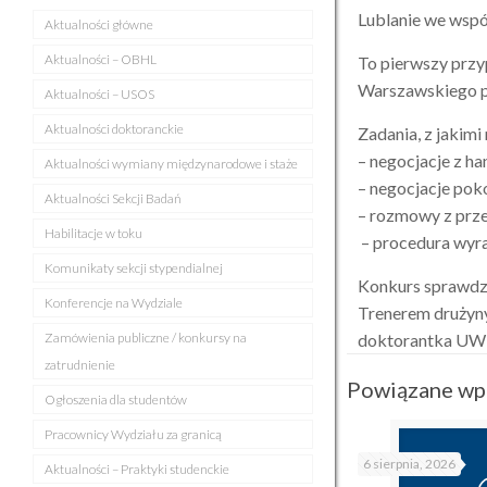
Lublanie we wsp
Aktualności główne
Aktualności – OBHL
To pierwszy przy
Warszawskiego p
Aktualności – USOS
Aktualności doktoranckie
Zadania, z jakimi
– negocjacje z ha
Aktualności wymiany międzynarodowe i staże
– negocjacje po
Aktualności Sekcji Badań
– rozmowy z prz
Habilitacje w toku
– procedura wyr
Komunikaty sekcji stypendialnej
Konkurs sprawdz
Konferencje na Wydziale
Trenerem drużyn
Zamówienia publiczne / konkursy na
doktorantka UW 
zatrudnienie
Powiązane wp
Ogłoszenia dla studentów
Pracownicy Wydziału za granicą
6 sierpnia, 2026
Aktualności – Praktyki studenckie