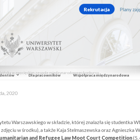
Rekrutacja
Plany zaję
zińska w zwycięskim zespole międzynarodowego konkursu
udentów
Dla pracowników
Współpraca międzynarodowa
da, 2020
ytetu Warszawskiego w składzie, której znalazła się studentk
a zdjęciu w środku), a także Kaja Stelmaszewska oraz Agnieszka 
Humanitarian and Refugee Law Moot Court Competition
(5.