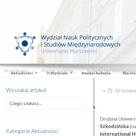
Strona główna
_STRONA_GLOWNA_
Studentka WNPISM Olga Szkod
Aktualności
O Wydziale
Nauka i badania
Dla st
Wyszukaj artykuł
o
30 listopa
Drużyna Uniwers
Szkodzińska
(n
Kategorie Aktualności
International 