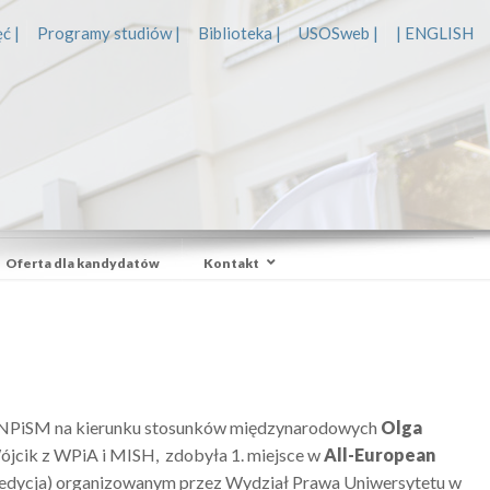
ć |
Programy studiów |
Biblioteka |
USOSweb |
| ENGLISH
Oferta dla kandydatów
Kontakt
a WNPiSM na kierunku stosunków międzynarodowych
Olga
Wójcik z WPiA i MISH, zdobyła 1. miejsce w
All-European
 edycja) organizowanym przez Wydział Prawa Uniwersytetu w