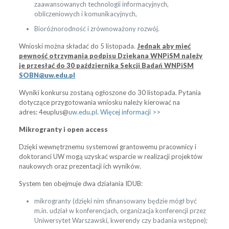
zaawansowanych technologii informacyjnych,
obliczeniowych i komunikacyjnych,
Bioróżnorodność i zrównoważony rozwój.
Wnioski można składać do 5 listopada.
Jednak aby mieć
pewność otrzymania podpisu Dziekana WNPiSM należy
je przesłać do 30 października Sekcji Badań WNPiSM
SOBN@uw.edu.pl
Wyniki konkursu zostaną ogłoszone do 30 listopada. Pytania
dotyczące przygotowania wniosku należy kierować na
adres: 4euplus@
uw.edu.pl
.
Więcej informacji >>
Mikrogranty i open access
Dzięki wewnętrznemu systemowi grantowemu pracownicy i
doktoranci UW mogą uzyskać wsparcie w realizacji projektów
naukowych oraz prezentacji ich wyników.
System ten obejmuje dwa działania IDUB:
mikrogranty (dzięki nim sfinansowany będzie mógł być
m.in. udział w konferencjach, organizacja konferencji przez
Uniwersytet Warszawski, kwerendy czy badania wstępne);