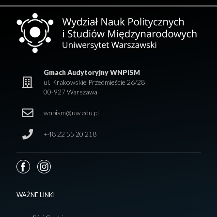
Gmach Audytoryjny WNPISM
ul. Krakowskie Przedmieście 26/28
00-927 Warszawa
wnpism@uw.edu.pl
+48 22 55 20 218
WAŻNE LINKI