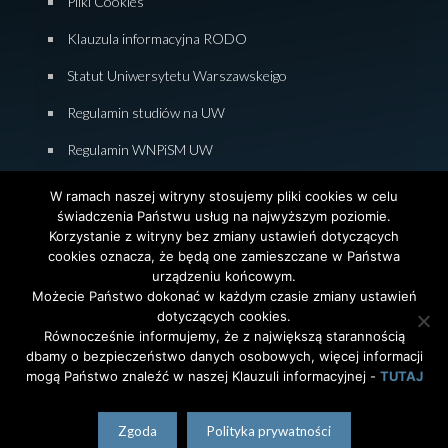
Pliki Cookies
Klauzula informacyjna RODO
Statut Uniwersytetu Warszawskeigo
Regulamin studiów na UW
Regulamin WNPiSM UW
Zasady studiowania na WNPiSM
W ramach naszej witryny stosujemy pliki cookies w celu
świadczenia Państwu usług na najwyższym poziomie.
Deklaracja dostępności WNPiSM
Korzystanie z witryny bez zmiany ustawień dotyczących
cookies oznacza, że będą one zamieszczane w Państwa
urządzeniu końcowym.
Możecie Państwo dokonać w każdym czasie zmiany ustawień
dotyczących cookies.
© 2026 Wydział Nauk Politycznych i Studiów
Równocześnie informujemy, że z największą starannością
Międzynarodowych. Uniwersytet Warszawski. All Rights
dbamy o bezpieczeństwo danych osobowych, więcej informacji
Reserved. Projekt i realizacja strony
Agencja
InterAktywni
mogą Państwo znaleźć w naszej Klauzuli informacyjnej -
TUTAJ
polski
English
(
angielski
)
Zgoda
Polityka prywatności