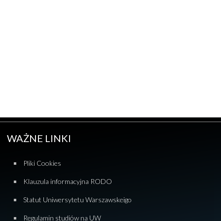
WAŻNE LINKI
Pliki Cookies
Klauzula informacyjna RODO
Statut Uniwersytetu Warszawskeigo
Regulamin studiów na UW