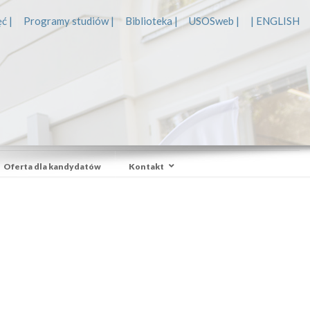
ć |
Programy studiów |
Biblioteka |
USOSweb |
| ENGLISH
Oferta dla kandydatów
Kontakt