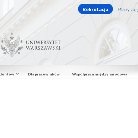
Rekrutacja
Plany zaję
udentów
Dla pracowników
Współpraca międzynarodowa