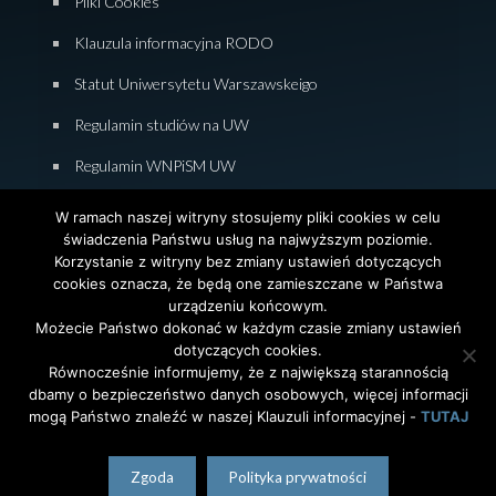
Pliki Cookies
Klauzula informacyjna RODO
Statut Uniwersytetu Warszawskeigo
Regulamin studiów na UW
Regulamin WNPiSM UW
Zasady studiowania na WNPiSM
W ramach naszej witryny stosujemy pliki cookies w celu
świadczenia Państwu usług na najwyższym poziomie.
Deklaracja dostępności WNPiSM
Korzystanie z witryny bez zmiany ustawień dotyczących
cookies oznacza, że będą one zamieszczane w Państwa
urządzeniu końcowym.
Możecie Państwo dokonać w każdym czasie zmiany ustawień
dotyczących cookies.
© 2026 Wydział Nauk Politycznych i Studiów
Równocześnie informujemy, że z największą starannością
Międzynarodowych. Uniwersytet Warszawski. All Rights
dbamy o bezpieczeństwo danych osobowych, więcej informacji
Reserved. Projekt i realizacja strony
Agencja
InterAktywni
mogą Państwo znaleźć w naszej Klauzuli informacyjnej -
TUTAJ
polski
English
(
angielski
)
Zgoda
Polityka prywatności