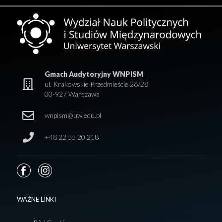
Gmach Audytoryjny WNPISM
ul. Krakowskie Przedmieście 26/28
00-927 Warszawa
wnpism@uw.edu.pl
+48 22 55 20 218
WAŻNE LINKI