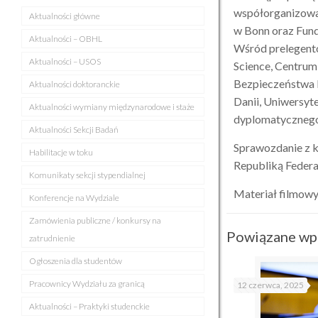
współorganizowal
Aktualności główne
w Bonn oraz Fun
Aktualności – OBHL
Wśród prelegentó
Aktualności – USOS
Science, Centru
Bezpieczeństwa b
Aktualności doktoranckie
Danii, Uniwersyt
Aktualności wymiany międzynarodowe i staże
dyplomatycznego
Aktualności Sekcji Badań
Sprawozdanie z k
Habilitacje w toku
Republiką Federa
Komunikaty sekcji stypendialnej
Materiał filmowy
Konferencje na Wydziale
Zamówienia publiczne / konkursy na
Powiązane wp
zatrudnienie
Ogłoszenia dla studentów
Pracownicy Wydziału za granicą
12 czerwca, 2025
Aktualności – Praktyki studenckie