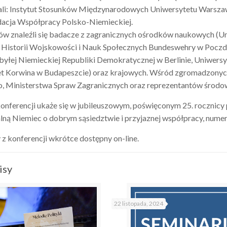
i: Instytut Stosunków Międzynarodowych Uniwersytetu Warszawsk
dacja Współpracy Polsko-Niemieckiej.
w znaleźli się badacze z zagranicznych ośrodków naukowych (Uni
m Historii Wojskowości i Nauk Społecznych Bundeswehry w Pocz
yłej Niemieckiej Republiki Demokratycznej w Berlinie, Uniwers
et Korwina w Budapeszcie) oraz krajowych. Wśród zgromadzonych
, Ministerstwa Spraw Zagranicznych oraz reprezentantów środ
onferencji ukaże się w jubileuszowym, poświęconym 25. rocznicy
lną Niemiec o dobrym sąsiedztwie i przyjaznej współpracy, nume
 z konferencji wkrótce dostępny on-line.
isy
22 listopada, 2024