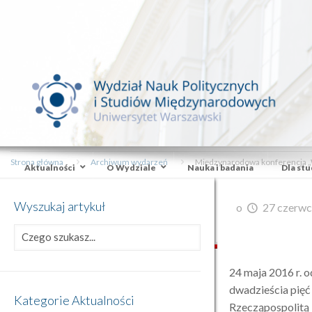
Strona główna
Archiwum wydarzeń
Międzynarodowa konferencja „W
Aktualności
O Wydziale
Nauka i badania
Dla st
Wyszukaj artykuł
o
27 czerwc
24 maja 2016 r. 
dwadzieścia pięć
Kategorie Aktualności
Rzecząpospolitą 