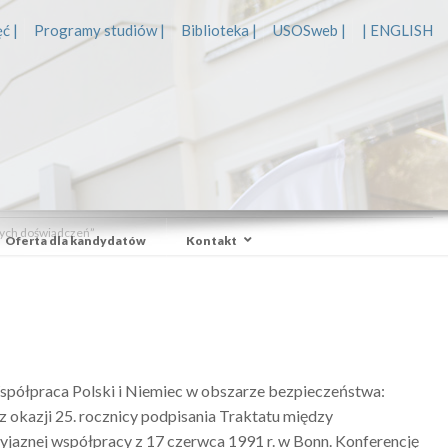
ć |
Programy studiów |
Biblioteka |
USOSweb |
| ENGLISH
nych doświadczeń”
Oferta dla kandydatów
Kontakt
spółpraca Polski i Niemiec w obszarze bezpieczeństwa:
z okazji 25. rocznicy podpisania Traktatu między
yjaznej współpracy z 17 czerwca 1991 r. w Bonn. Konferencję