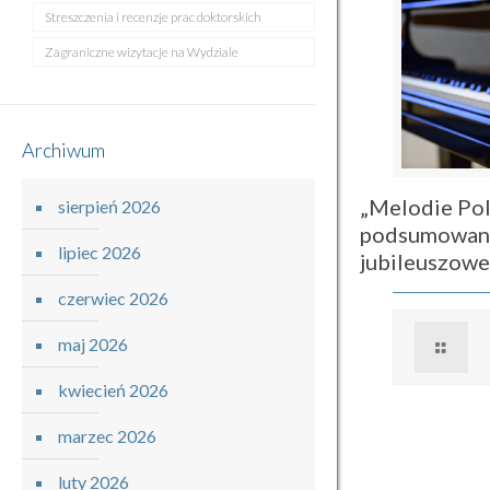
Streszczenia i recenzje prac doktorskich
Zagraniczne wizytacje na Wydziale
Archiwum
„Melodie Pol
sierpień 2026
podsumowani
lipiec 2026
jubileuszow
czerwiec 2026
maj 2026
kwiecień 2026
marzec 2026
luty 2026