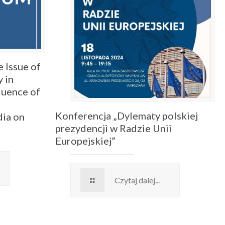
 Issue of
 in
fluence of
Konferencja „Dylematy polskiej
dia on
prezydencji w Radzie Unii
Europejskiej”
Czytaj dalej...