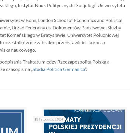
iego, Instytut Nauk Politycznych i Socjologii Uniwersytetu
wersytet w Bonn, London School of Economics and Political
damie, Urząd Federalny ds. Dokumentów Państwowej Służby
ytet Komeńskiego w Bratysławie, Uniwersytet Południowej
 uczestników nie zabrakło przedstawicieli korpusu
owiska naukowego.
 podpisania Traktatu między Rzecząpospolitą Polską a
rze czasopisma „
Studia Politica Germanica
”.
13 listopada, 2024