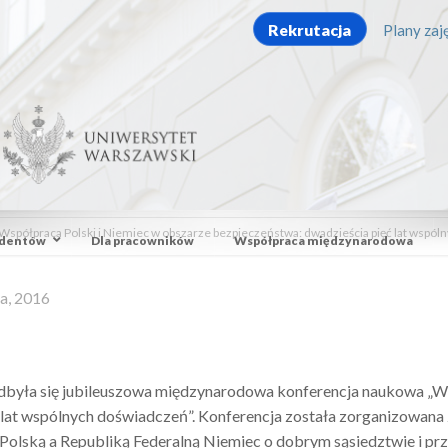
Rekrutacja
Plany zaję
spółpraca Polski i Niemiec w obszarze bezpieczeństwa: dwadzieścia pięć lat wspól
udentów
Dla pracowników
Współpraca międzynarodowa
a, 2016
odbyła się jubileuszowa międzynarodowa konferencja naukowa „W
 lat wspólnych doświadczeń”. Konferencja została zorganizowana 
Polską a Republiką Federalną Niemiec o dobrym sąsiedztwie i prz