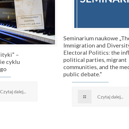
Seminarium naukowe „The
Immigration and Diversity
Electoral Politics: the in
ityki” –
political parties, migrant
e cyklu
communities, and the me
ego
public debate.”
Czytaj dalej...
Czytaj dalej...