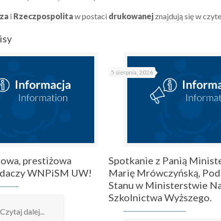
za
i
Rzeczpospolita
w postaci
drukowanej
znajdują się w cz
isy
5 sierpnia, 2026
owa, prestiżowa
Spotkanie z Panią Ministe
badaczy WNPiSM UW!
Marię Mrówczyńską, Pod
Stanu w Ministerstwie Na
Szkolnictwa Wyższego.
Czytaj dalej...