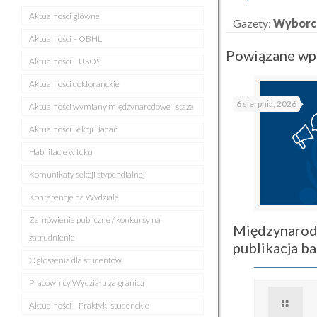
Aktualności główne
Gazety:
Wyborc
Aktualności – OBHL
Powiązane wp
Aktualności – USOS
Aktualności doktoranckie
6 sierpnia, 2026
Aktualności wymiany międzynarodowe i staże
Aktualności Sekcji Badań
Habilitacje w toku
Komunikaty sekcji stypendialnej
Konferencje na Wydziale
Zamówienia publiczne / konkursy na
Międzynarod
zatrudnienie
publikacja 
Ogłoszenia dla studentów
Pracownicy Wydziału za granicą
Aktualności – Praktyki studenckie