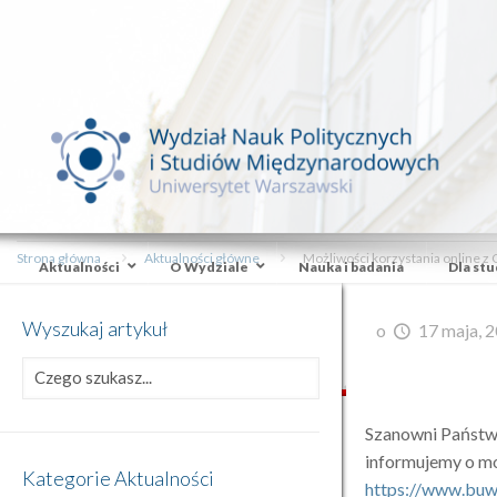
Strona główna
Aktualności główne
Możliwości korzystania online z 
Aktualności
O Wydziale
Nauka i badania
Dla st
Wyszukaj artykuł
o
17 maja, 
Szanowni Państw
informujemy o mo
Kategorie Aktualności
https://www.buw