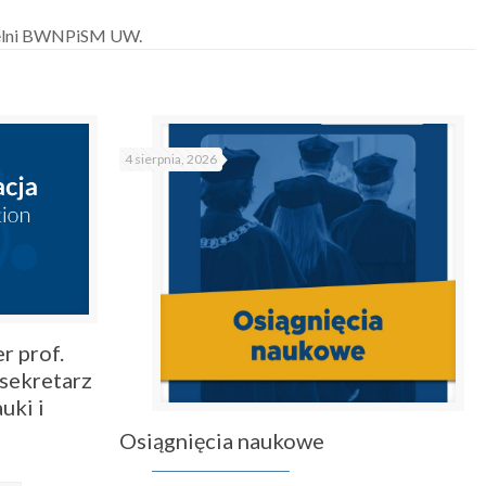
ytelni BWNPiSM UW.
4 sierpnia, 2026
r prof.
sekretarz
uki i
Osiągnięcia naukowe