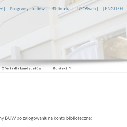
ć |
Programy studiów |
Biblioteka |
USOSweb |
| ENGLISH
Oferta dla kandydatów
Kontakt
rony BUW po zalogowaniu na konto biblioteczne: