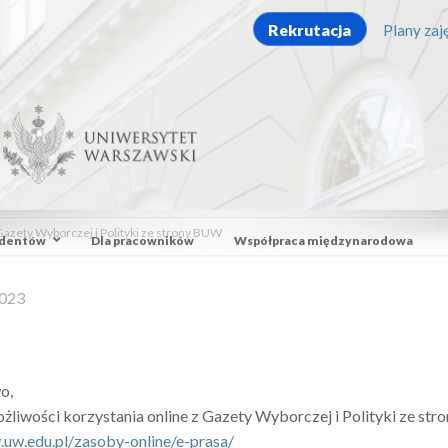
Rekrutacja
Plany zaję
Gazety Wyborczej i Polityki ze strony BUW
udentów
Dla pracowników
Współpraca międzynarodowa
2023
o,
żliwości korzystania online z Gazety Wyborczej i Polityki ze st
.uw.edu.pl/
zasoby-online/e-prasa/