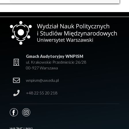
Gmach Audytoryjny WNPISM
ul. Krakowskie Przedmieście 26/28
00-927 Warszawa
wnpism@uw.edu.pl
+48 22 55 20 218