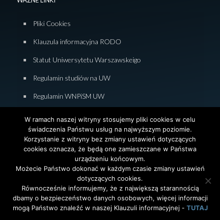
WAŻNE LINKI
Pliki Cookies
Klauzula informacyjna RODO
Statut Uniwersytetu Warszawskeigo
Regulamin studiów na UW
Regulamin WNPiSM UW
Zasady studiowania na WNPiSM
W ramach naszej witryny stosujemy pliki cookies w celu
świadczenia Państwu usług na najwyższym poziomie.
Deklaracja dostępności WNPiSM
Korzystanie z witryny bez zmiany ustawień dotyczących
cookies oznacza, że będą one zamieszczane w Państwa
urządzeniu końcowym.
Możecie Państwo dokonać w każdym czasie zmiany ustawień
dotyczących cookies.
© 2026 Wydział Nauk Politycznych i Studiów
Równocześnie informujemy, że z największą starannością
Międzynarodowych. Uniwersytet Warszawski. All Rights
dbamy o bezpieczeństwo danych osobowych, więcej informacji
Reserved. Projekt i realizacja strony
Agencja
InterAktywni
mogą Państwo znaleźć w naszej Klauzuli informacyjnej -
TUTAJ