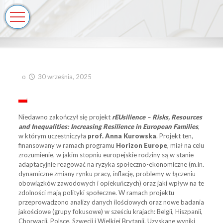
o
30 września, 2025
Niedawno zakończył się projekt
rEUsilience – Risks, Resources
and Inequalities: Increasing Resilience in European Families
,
w którym uczestniczyła
prof. Anna Kurowska
. Projekt ten,
finansowany w ramach programu
Horizon Europe
, miał na celu
zrozumienie, w jakim stopniu europejskie rodziny są w stanie
adaptacyjnie reagować na ryzyka społeczno-ekonomiczne (m.in.
dynamiczne zmiany rynku pracy, inflację, problemy w łączeniu
obowiązków zawodowych i opiekuńczych) oraz jaki wpływ na te
zdolności mają polityki społeczne. W ramach projektu
przeprowadzono analizy danych ilościowych oraz nowe badania
jakościowe (grupy fokusowe) w sześciu krajach: Belgii, Hiszpanii,
Chorwacji, Polsce, Szwecji i Wielkiej Brytanii. Uzyskane wyniki