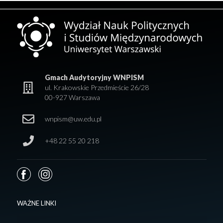
Gmach Audytoryjny WNPISM
ul. Krakowskie Przedmieście 26/28
00-927 Warszawa
wnpism@uw.edu.pl
+48 22 55 20 218
WAŻNE LINKI