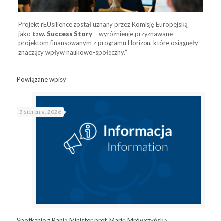
Projekt rEUsilience został uznany przez Komisję Europejską
jako
tzw. Success Story
– wyróżnienie przyznawane
projektom finansowanym z programu Horizon, które osiągnęły
znaczący wpływ naukowo-społeczny.”
Powiązane wpisy
5 sierpnia, 2026
Spotkanie z Panią Minister prof. Marię Mrówczyńską,