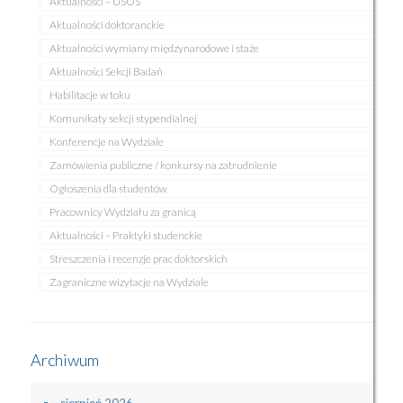
Aktualności – USOS
Aktualności doktoranckie
Aktualności wymiany międzynarodowe i staże
Aktualności Sekcji Badań
Habilitacje w toku
Komunikaty sekcji stypendialnej
Konferencje na Wydziale
Zamówienia publiczne / konkursy na zatrudnienie
Ogłoszenia dla studentów
Pracownicy Wydziału za granicą
Aktualności – Praktyki studenckie
Streszczenia i recenzje prac doktorskich
Zagraniczne wizytacje na Wydziale
Archiwum
sierpień 2026