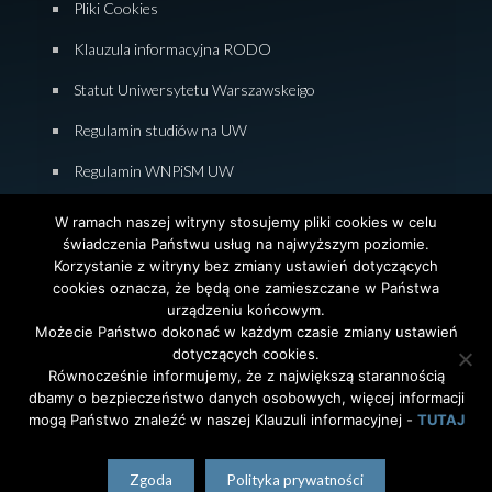
Pliki Cookies
Klauzula informacyjna RODO
Statut Uniwersytetu Warszawskeigo
Regulamin studiów na UW
Regulamin WNPiSM UW
Zasady studiowania na WNPiSM
W ramach naszej witryny stosujemy pliki cookies w celu
świadczenia Państwu usług na najwyższym poziomie.
Deklaracja dostępności WNPiSM
Korzystanie z witryny bez zmiany ustawień dotyczących
cookies oznacza, że będą one zamieszczane w Państwa
urządzeniu końcowym.
Możecie Państwo dokonać w każdym czasie zmiany ustawień
dotyczących cookies.
© 2026 Wydział Nauk Politycznych i Studiów
Równocześnie informujemy, że z największą starannością
Międzynarodowych. Uniwersytet Warszawski. All Rights
dbamy o bezpieczeństwo danych osobowych, więcej informacji
Reserved. Projekt i realizacja strony
Agencja
InterAktywni
mogą Państwo znaleźć w naszej Klauzuli informacyjnej -
TUTAJ
polski
English
(
angielski
)
Zgoda
Polityka prywatności