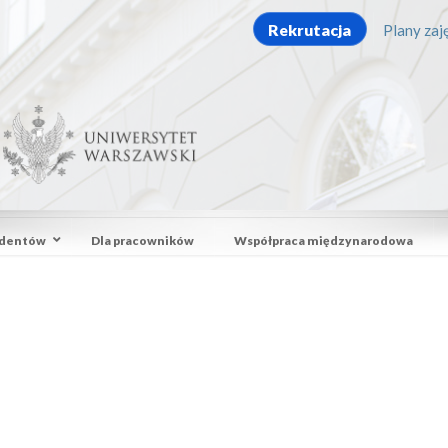
Rekrutacja
Plany zaję
udentów
Dla pracowników
Współpraca międzynarodowa