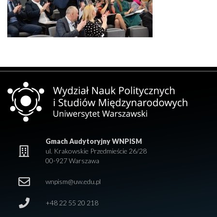
Gmach Audytoryjny WNPISM
ul. Krakowskie Przedmieście 26/28
00-927 Warszawa
wnpism@uw.edu.pl
+48 22 55 20 218