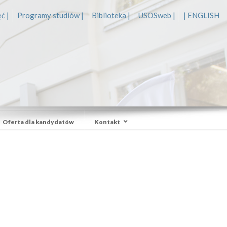
ć |
Programy studiów |
Biblioteka |
USOSweb |
| ENGLISH
Oferta dla kandydatów
Kontakt