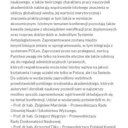
naukowego, a także twórczego charakteru pracy nauczycieli
akademickich nabierają wspócześnie istotnego znaczenia w
obliczy globalizacji wiedzy, jej wartości merytorycznej i
znaczenia praktycznego w tym także w wymiarze
ekonomicznym. Istotnym tematem konferencji pozostają także
kwestie związane z obowiązkiem weryfikacji prac dyplomowych
oraz rozpraw doktorskich w Jednolitym Systemie
Antyplagiatowym. Zaprezentowane zostaną między
innymi bieżące zmiany w oprogramowaniu, w tym integracja z
systemem POLon. Zaproszeni przez nas prelegenci, zwrócą
Państwa uwagę nie tylko na kwestie etyczne ale także odniosą
się do regulacji administracyjnych i prawnych,
których respektowanie może mieć istotny wpływ na jakość
kształcenia i rangę uczelni nie tylko w Polsce, ale i na Świecie.
Do udziału w wydarzeniu zaprosiliśmy wybitnych
przedstawicieli polskiego środowiska akademickiego, których
autorytet i dorobek naukowy pozwoli nam w najszerszy
możliwy sposób zaprezentować ogół kwestii składających się
na temat konferencji. Udział w wydarzeniu potwierdzili m. in.:
– Prof. dr hab. Zbigniew Marciniak – Przewodniczący Rady
Główniej Nauki i Szkolnictwa Wyższego,
– Prof. dr hab. Grzegorz Węgrzyn – Przewodniczący
Rady Doskonałości Naukowej,
– Prof. dr hab. Krzysztof Diks – Przewodniczący Polskiej Komisji