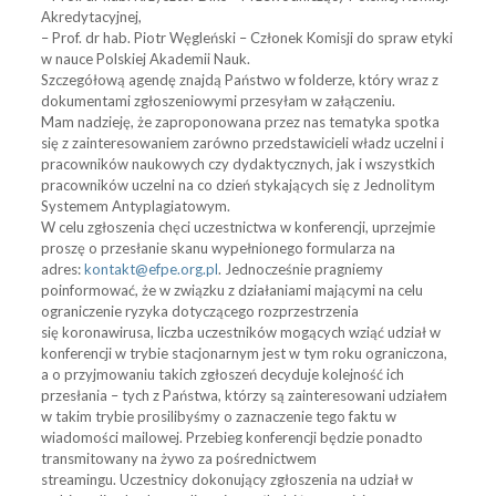
Akredytacyjnej,
– Prof. dr hab. Piotr Węgleński – Członek Komisji do spraw etyki
w nauce Polskiej Akademii Nauk.
Szczegółową agendę znajdą Państwo w folderze, który wraz z
dokumentami zgłoszeniowymi przesyłam w załączeniu.
Mam nadzieję, że zaproponowana przez nas tematyka spotka
się z zainteresowaniem zarówno przedstawicieli władz uczelni i
pracowników naukowych czy dydaktycznych, jak i wszystkich
pracowników uczelni na co dzień stykających się z Jednolitym
Systemem Antyplagiatowym.
W celu zgłoszenia chęci uczestnictwa w konferencji, uprzejmie
proszę o przesłanie skanu wypełnionego formularza na
adres:
kontakt@efpe.org.pl
.
Jednocześnie pragniemy
poinformować, że w związku z działaniami mającymi na celu
ograniczenie ryzyka dotyczącego rozprzestrzenia
się koronawirusa, liczba uczestników mogących wziąć udział w
konferencji w trybie stacjonarnym jest w tym roku ograniczona,
a o przyjmowaniu takich zgłoszeń decyduje kolejność ich
przesłania – tych z Państwa, którzy są zainteresowani udziałem
w takim trybie prosilibyśmy o zaznaczenie tego faktu w
wiadomości mailowej. Przebieg konferencji będzie ponadto
transmitowany na żywo za pośrednictwem
streamingu. Uczestnicy
dokonujący zgłoszenia na udział w