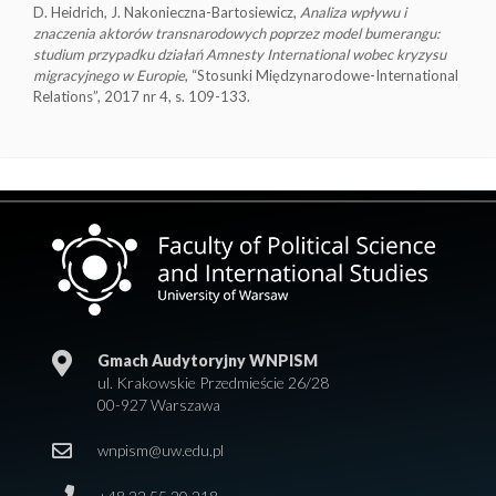
D. Heidrich, J. Nakonieczna-Bartosiewicz,
Analiza wpływu i
znaczenia aktor
ó
w transnarodowych poprzez model bumerangu:
studium przypadku działań Amnesty International wobec kryzysu
migracyjnego w Europie
, “Stosunki Międzynarodowe-International
Relations”, 2017 nr 4, s. 109-133.
Gmach Audytoryjny WNPISM
ul. Krakowskie Przedmieście 26/28
00-927 Warszawa
wnpism@uw.edu.pl