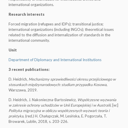
international organizations.
Research interests
Forced migration (refugees and IDPs); transitional justice;
international organizations (including INGOs); theoretical issues
related to the diffusion and internalization of standards in the
international community.
Unit
Department of Diplomacy and International Institutions
3 recent publications:
D. Heidrich,
Mechanizmy sprawiedliwości okresu przejściowego w
stosunkach międzynarodowych: studium przypadku Kosowa
,
Warszawa, 2019.
D. Heidrich, J. Nakonieczna-Bartosiewicz,
Współczesne wyzwania
w zakresie ochrony uchodźc
ó
w w Unii Europejskiej i w Australii,
[w:]
Polityka migracyjna w obliczu współczesnych wyzwań: teoria i
praktyka
, (red.) H. Chałupczak, M. Lesińska, E. Pogorzała, T.
Browarek, Lublin, 2018, s. 203-226.