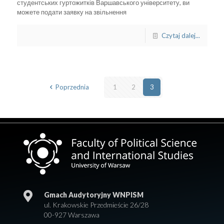
студентських гуртожитків Варшавського університету, ви
можете подати заявку на звільнення
Czytaj dalej...
Poprzednia
1
2
3
Gmach Audytoryjny WNPISM
ul. Krakowskie Przedmieście 26/28
00-927 Warszawa