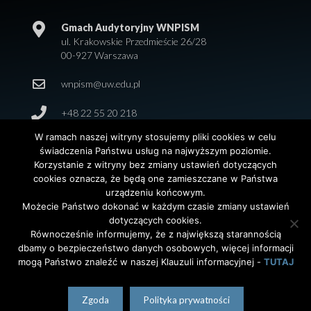
Gmach Audytoryjny WNPISM
ul. Krakowskie Przedmieście 26/28
00-927 Warszawa
wnpism@uw.edu.pl
+48 22 55 20 218
W ramach naszej witryny stosujemy pliki cookies w celu
świadczenia Państwu usług na najwyższym poziomie.
Korzystanie z witryny bez zmiany ustawień dotyczących
cookies oznacza, że będą one zamieszczane w Państwa
urządzeniu końcowym.
Możecie Państwo dokonać w każdym czasie zmiany ustawień
dotyczących cookies.
© 2026 Wydział Nauk Politycznych i Studiów
Równocześnie informujemy, że z największą starannością
Międzynarodowych. Uniwersytet Warszawski. All Rights
dbamy o bezpieczeństwo danych osobowych, więcej informacji
Reserved. Projekt i realizacja strony
Agencja
InterAktywni
mogą Państwo znaleźć w naszej Klauzuli informacyjnej -
TUTAJ
polski
(
Polish
)
English
Zgoda
Polityka prywatności