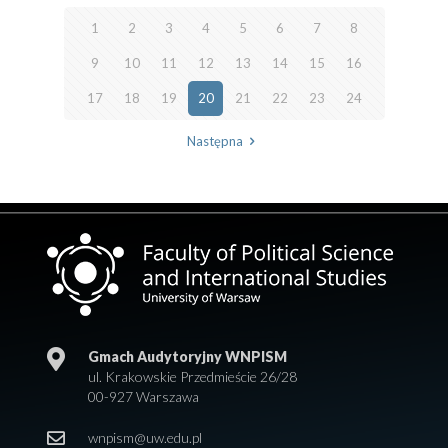
1
2
3
4
5
6
7
8
9
10
11
12
13
14
15
16
17
18
19
20
21
22
23
24
Następna
Gmach Audytoryjny WNPISM
ul. Krakowskie Przedmieście 26/28
00-927 Warszawa
wnpism@uw.edu.pl