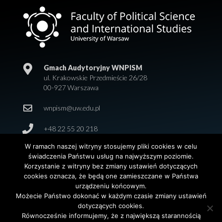
Gmach Audytoryjny WNPISM
ul. Krakowskie Przedmieście 26/28
00-927 Warszawa
wnpism@uw.edu.pl
+48 22 55 20 218
W ramach naszej witryny stosujemy pliki cookies w celu
świadczenia Państwu usług na najwyższym poziomie.
Korzystanie z witryny bez zmiany ustawień dotyczących
cookies oznacza, że będą one zamieszczane w Państwa
urządzeniu końcowym.
Możecie Państwo dokonać w każdym czasie zmiany ustawień
dotyczących cookies.
© 2026 Wydział Nauk Politycznych i Studiów
Równocześnie informujemy, że z największą starannością
Międzynarodowych. Uniwersytet Warszawski. All Rights