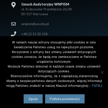
Gmach Audytoryjny WNPISM
ul. Krakowskie Przedmieście 26/28
00-927 Warszawa
wnpism@uw.edu.pl
+48 22 55 20 218
W ramach naszej witryny stosujemy pliki cookies w celu
świadczenia Państwu usług na najwyższym poziomie.
Korzystanie z witryny bez zmiany ustawień dotyczących
cookies oznacza, że będą one zamieszczane w Państwa
urządzeniu końcowym.
Możecie Państwo dokonać w każdym czasie zmiany ustawień
dotyczących cookies.
© 2026 Wydział Nauk Politycznych i Studiów
Równocześnie informujemy, że z największą starannością
Międzynarodowych. Uniwersytet Warszawski. All Rights
dbamy o bezpieczeństwo danych osobowych, więcej informacji
Reserved. Projekt i realizacja strony
Agencja
InterAktywni
mogą Państwo znaleźć w naszej Klauzuli informacyjnej -
TUTAJ
polski
(
Polish
)
English
Zgoda
Polityka prywatności