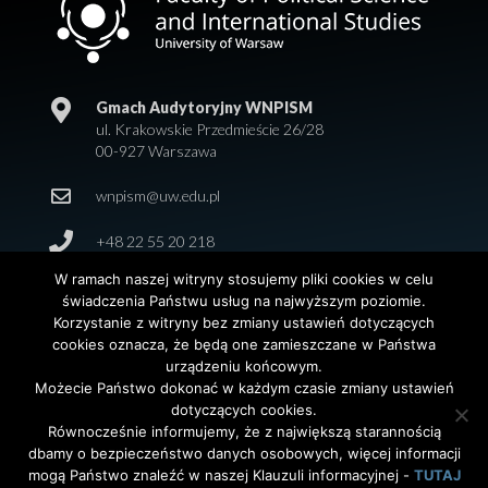
Gmach Audytoryjny WNPISM
ul. Krakowskie Przedmieście 26/28
00-927 Warszawa
wnpism@uw.edu.pl
+48 22 55 20 218
W ramach naszej witryny stosujemy pliki cookies w celu
świadczenia Państwu usług na najwyższym poziomie.
Korzystanie z witryny bez zmiany ustawień dotyczących
cookies oznacza, że będą one zamieszczane w Państwa
urządzeniu końcowym.
Możecie Państwo dokonać w każdym czasie zmiany ustawień
dotyczących cookies.
© 2026 Wydział Nauk Politycznych i Studiów
Równocześnie informujemy, że z największą starannością
Międzynarodowych. Uniwersytet Warszawski. All Rights
dbamy o bezpieczeństwo danych osobowych, więcej informacji
Reserved. Projekt i realizacja strony
Agencja
InterAktywni
mogą Państwo znaleźć w naszej Klauzuli informacyjnej -
TUTAJ