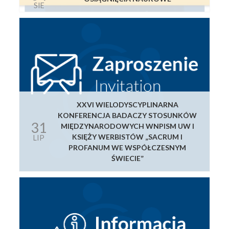
SIE
XXVI WIELODYSCYPLINARNA
KONFERENCJA BADACZY STOSUNKÓW
31
MIĘDZYNARODOWYCH WNPISM UW I
KSIĘŻY WERBISTÓW „SACRUM I
LIP
PROFANUM WE WSPÓŁCZESNYM
ŚWIECIE”