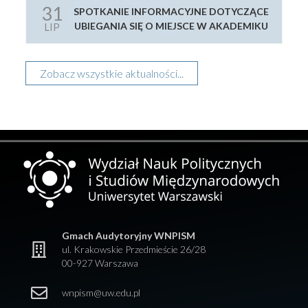
31
SPOTKANIE INFORMACYJNE DOTYCZĄCE
UBIEGANIA SIĘ O MIEJSCE W AKADEMIKU
LIP
Zobacz wszystkie aktualności...
Gmach Audytoryjny WNPISM
ul. Krakowskie Przedmieście 26/28
00-927 Warszawa
wnpism@uw.edu.pl