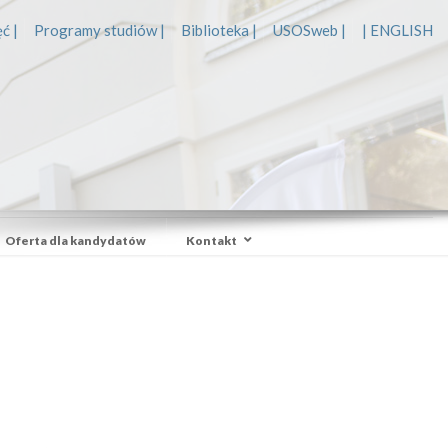
ć |
Programy studiów |
Biblioteka |
USOSweb |
| ENGLISH
Oferta dla kandydatów
Kontakt