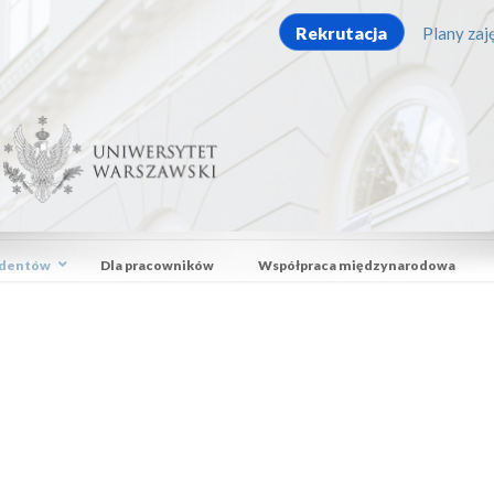
Rekrutacja
Plany zaję
udentów
Dla pracowników
Współpraca międzynarodowa