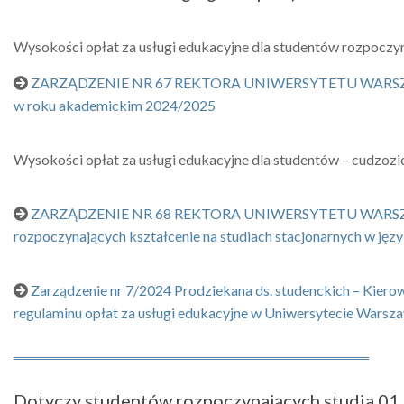
Wysokości opłat za usługi edukacyjne dla studentów rozpocz
ZARZĄDZENIE NR 67 REKTORA UNIWERSYTETU WARSZAWSKIEGO
w roku akademickim 2024/2025
Wysokości opłat za usługi edukacyjne dla studentów – cudzoz
ZARZĄDZENIE NR 68 REKTORA UNIWERSYTETU WARSZAWSKIEG
rozpoczynających kształcenie na studiach stacjonarnych w j
Zarządzenie nr 7/2024 Prodziekana ds. studenckich – Kier
regulaminu opłat za usługi edukacyjne w Uniwersytecie War
Dotyczy studentów rozpoczynających studia 01.10