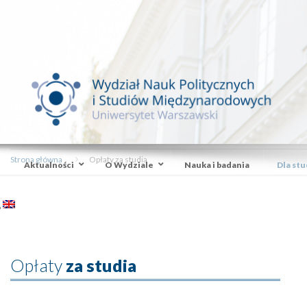
Strona główna
Opłaty za studia
Aktualności
O Wydziale
Nauka i badania
Dla st
Opłaty
za studia