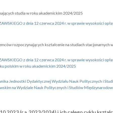
ynających studia w roku akademickim 2024/2025
 z dnia 12 czerwca 2024 r. w sprawie wysokości opłat za u
iemców rozpoczynających kształcenie na studiach stacjonarnych
O z dnia 12 czerwca 2024 r. w sprawie wysokości opłat za 
ęzyku polskim w roku akademickim 2024/2025
ownika Jednostki Dydaktycznej Wydziału Nauk Politycznych i Stu
szawskim na Wydziale Nauk Politycznych i Studiów Międzynarod
.2023 (r.a. 2023/2024) i ich całego cyklu kształce