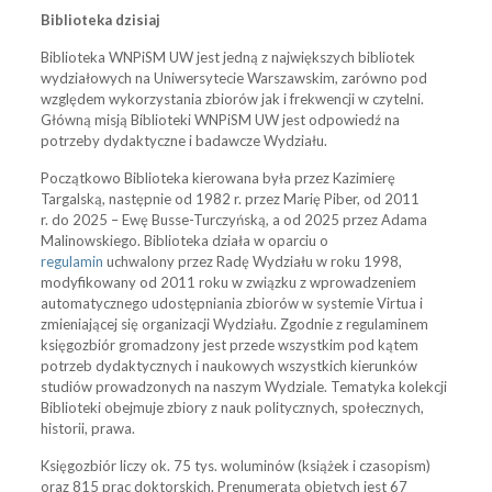
Biblioteka dzisiaj
Biblioteka WNPiSM UW jest jedną z największych bibliotek
wydziałowych na Uniwersytecie Warszawskim, zarówno pod
względem wykorzystania zbiorów jak i frekwencji w czytelni.
Główną misją Biblioteki WNPiSM UW jest odpowiedź na
potrzeby dydaktyczne i badawcze Wydziału.
Początkowo Biblioteka kierowana była przez Kazimierę
Targalską, następnie od 1982 r. przez Marię Piber, od 2011
r.
do 2025
– Ewę Busse-Turczyńską
, a od 2025 przez Adama
Malinowskiego.
Biblioteka działa w oparciu o
regulamin
uchwalony przez Radę Wydziału w roku 1998,
modyfikowany od 2011 roku w związku z wprowadzeniem
automatycznego udostępniania zbiorów w systemie Virtua i
zmieniającej się organizacji Wydziału. Zgodnie z regulaminem
księgozbiór gromadzony jest przede wszystkim pod kątem
potrzeb dydaktycznych i naukowych wszystkich kierunków
studiów prowadzonych na naszym Wydziale. Tematyka kolekcji
Biblioteki obejmuje zbiory z nauk politycznych, społecznych,
historii, prawa.
Księgozbiór liczy ok. 75 tys. woluminów (książek i czasopism)
oraz 815 prac doktorskich. Prenumeratą objętych jest 67