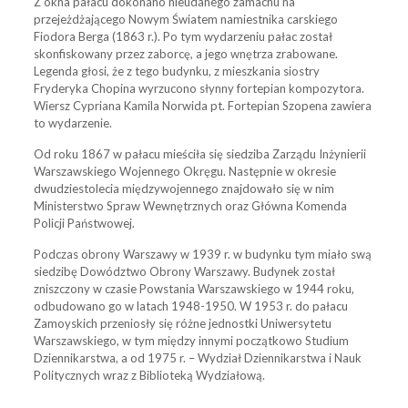
Z okna pałacu dokonano nieudanego zamachu na
Arcana
Książki można również zamówić automatycznie za
Elektroniczna Baza Bibliografii Estreichera
publikacji.
przejeżdżającego Nowym Światem namiestnika carskiego
pośrednictwem Biblioteki WNPiSM UW do
(EBBE)
Fiodora Berga (1863 r.). Po tym wydarzeniu pałac został
Gazeta Samorządu i Administracji
płatnego wypożyczenia krótkoterminowego – na
skonfiskowany przez zaborcę, a jego wnętrza zrabowane.
Nauka Polska
1 dzień.
Kultura i Społeczeńśtwo
Legenda głosi, że z tego budynku, z mieszkania siostry
Fryderyka Chopina wyrzucono słynny fortepian kompozytora.
Jeśli wypożyczenie krótkoterminowe będzie
Problemy Opiekuńczo-Wychowawcze
Wiersz Cypriana Kamila Norwida pt. Fortepian Szopena zawiera
niewystarczające, można składać wnioski na zakup
to wydarzenie.
e-książki, po zaakceptowaniu przez dyrektora
Przegląd Polityczny
Instytutu wnioskującego, który wyraża
Od roku 1867 w pałacu mieściła się siedziba Zarządu Inżynierii
jednocześnie zgodę na poniesienie 50% kosztów
Przegląd Zachodni
Warszawskiego Wojennego Okręgu. Następnie w okresie
zakupu.
dwudziestolecia międzywojennego znajdowało się w nim
Samorząd Terytorialny
Ministerstwo Spraw Wewnętrznych oraz Główna Komenda
Dostęp do ProQuest Central Library w sieci
Policji Państwowej.
Sprawy Międzynarodowe
akademickiej WNPiSM UW (komputery
instytutowe i biblioteczne).
Podczas obrony Warszawy w 1939 r. w budynku tym miało swą
Znak
siedzibę Dowództwo Obrony Warszawy. Budynek został
zniszczony w czasie Powstania Warszawskiego w 1944 roku,
odbudowano go w latach 1948-1950. W 1953 r. do pałacu
Zamoyskich przeniosły się różne jednostki Uniwersytetu
Warszawskiego, w tym między innymi początkowo Studium
Dziennikarstwa, a od 1975 r. – Wydział Dziennikarstwa i Nauk
Politycznych wraz z Biblioteką Wydziałową.