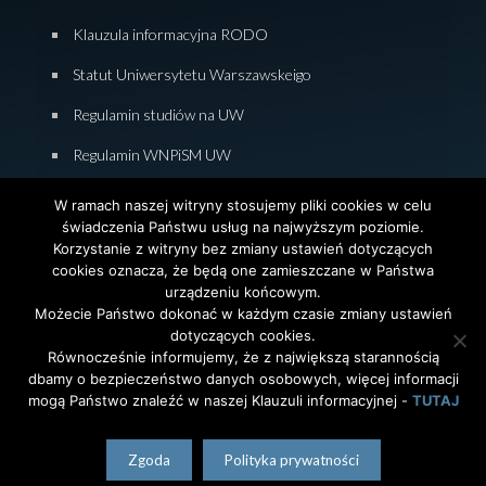
Klauzula informacyjna RODO
Statut Uniwersytetu Warszawskeigo
Regulamin studiów na UW
Regulamin WNPiSM UW
Zasady studiowania na WNPiSM
W ramach naszej witryny stosujemy pliki cookies w celu
świadczenia Państwu usług na najwyższym poziomie.
Deklaracja dostępności WNPiSM
Korzystanie z witryny bez zmiany ustawień dotyczących
cookies oznacza, że będą one zamieszczane w Państwa
urządzeniu końcowym.
Możecie Państwo dokonać w każdym czasie zmiany ustawień
dotyczących cookies.
© 2026 Wydział Nauk Politycznych i Studiów
Równocześnie informujemy, że z największą starannością
Międzynarodowych. Uniwersytet Warszawski. All Rights
dbamy o bezpieczeństwo danych osobowych, więcej informacji
Reserved. Projekt i realizacja strony
Agencja
InterAktywni
mogą Państwo znaleźć w naszej Klauzuli informacyjnej -
TUTAJ
polski
English
(
angielski
)
Zgoda
Polityka prywatności