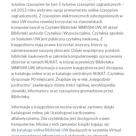
tytułów czasopism (w tym 5 tytułów czasopism zagranicznych –
od 2012 roku wybrano opcję prenumeraty online czasopism
zagranicznych). Z czasopism elektronicznych udostępnionych w
sieci UW można również korzystać na stanowiskach
komputerowych w Czytelni Biblioteki WNPiSM UW. W skład
Biblioteki wchodzi Czytelnia i Wypożyczalnia. Czytelnia zgodnie
ze Statutem UW jest publiczną czytelnią naukową. Z
księgozbioru mają prawo korzystać wszyscy, którzy są
zainteresowani naszymi zbiorami. Dzięki współpracy polskich
bibliotek naukowych w zakresie komputerowego opracowania
zbiorów w ramach NUKAT, w której uczestniczy Biblioteka
WNPiSM UW, informacja o naszym księgozbiorze jest dostępna
w katalogu online oraz w katalogu centralnym NUKAT. Czytelnia
dysponuje 90 miejscami. Znajduje się w niej „księgozbiór
podręczny” zawierający dzieła treści ogólnej, encyklopedie,
słowniki, informatory oraz czasopisma gromadzone przez
Bibliotekę.
Informacje o księgozbiorze można uzyskać zarówno dzięki
katalogowi online, jak i katalogowi kartkowemu
alfabetycznemu. Dla czytelników jest dostępnych osiem
komputerów. Można z nich zamawiać książki logując się
do
katalogu online Bibliotek UW
(będących w systemie Virtua)
oraz wyszukiwać informacje w katalogach i na stronach