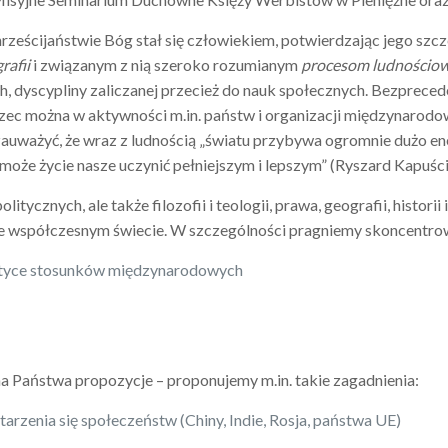
hrześcijaństwie Bóg stał się człowiekiem, potwierdzając jego sz
rafii
i związanym z nią szeroko rozumianym
procesom ludnościo
yscypliny zaliczanej przecież do nauk społecznych. Bezpreced
ec można w aktywności m.in. państw i organizacji międzynarodowyc
 zauważyć, że wraz z ludnością „światu przybywa ogromnie dużo ener
oże życie nasze uczynić pełniejszym i lepszym” (Ryszard Kapuśc
litycznych, ale także filozofii i teologii, prawa, geografii, histor
współczesnym świecie. W szczególności pragniemy skoncentrowa
raktyce stosunków międzynarodowych
a Państwa propozycje – proponujemy m.in. takie zagadnienia:
arzenia się społeczeństw (Chiny, Indie, Rosja, państwa UE)