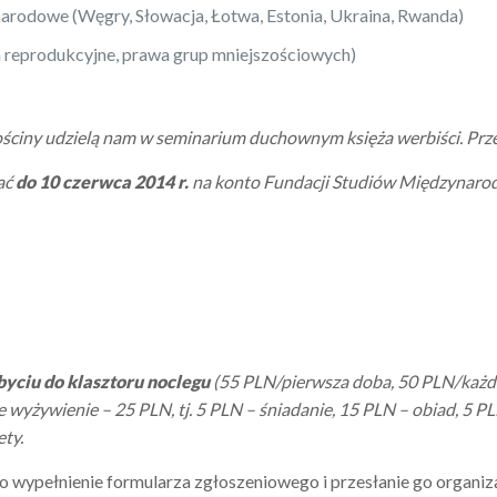
narodowe (Węgry, Słowacja, Łotwa, Estonia, Ukraina, Rwanda)
 reprodukcyjne, prawa grup mniejszościowych)
ciny udzielą nam w seminarium duchownym księża werbiści. Przewi
ać
do 10 czerwca 2014 r.
na konto Fundacji Studiów Międzynar
byciu do klasztoru
noclegu
(55 PLN/pierwsza doba, 50 PLN/każd
 wyżywienie – 25 PLN, tj. 5 PLN – śniadanie, 15 PLN – obiad, 5 P
ety.
 wypełnienie formularza zgłoszeniowego i przesłanie go organiza