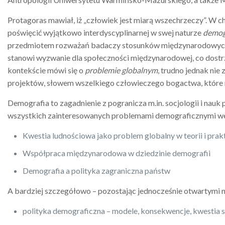
Protagoras mawiał, iż „człowiek jest miarą wszechrzeczy”. W c
poświęcić wyjątkowo interdyscyplinarnej w swej naturze
demog
przedmiotem rozważań badaczy stosunków międzynarodowych, d
stanowi wyzwanie dla społeczności międzynarodowej, co dostrz
kontekście mówi się o
problemie globalnym
, trudno jednak nie
projektów, słowem wszelkiego człowieczego bogactwa, które m
Demografia to zagadnienie z pogranicza m.in. socjologii i nauk po
wszystkich zainteresowanych problemami demograficznymi we 
Kwestia ludnościowa jako problem globalny w teorii i p
Współpraca międzynarodowa w dziedzinie demografii
Demografia a polityka zagraniczna państw
A bardziej szczegółowo – pozostając jednocześnie otwartymi n
polityka demograficzna – modele, konsekwencje, kwestia st