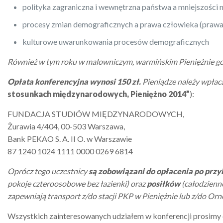
polityka zagraniczna i wewnętrzna państwa a mniejszości 
procesy zmian demograficznych a prawa człowieka (prawa
kulturowe uwarunkowania procesów demograficznych
Również w tym roku w malowniczym, warmińskim Pieniężnie goś
Opłata konferencyjna wynosi 150 zł.
Pieniądze należy wpłac
stosunkach międzynarodowych, Pieniężno 2014”
):
FUNDACJA STUDIÓW MIĘDZYNARODOWYCH,
Żurawia 4/404, 00-503 Warszawa,
Bank PEKAO S. A. II O. w Warszawie
87 1240 1024 1111 0000 0269 6814
Oprócz tego uczestnicy
są zobowiązani do opłacenia po przy
pokoje czteroosobowe bez łazienki) oraz
posiłków
(całodzienne
zapewniają transport z/do stacji PKP w Pieniężnie lub z/do Orn
Wszystkich zainteresowanych udziałem w konferencji prosimy o