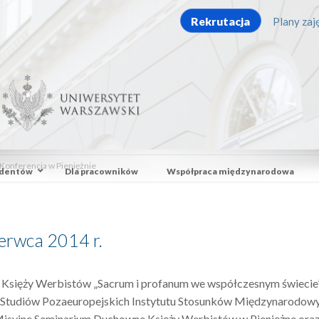
Rekrutacja
Plany zaję
 Konferencja w Pieniężnie
udentów
Dla pracowników
Współpraca międzynarodowa
zerwca 2014 r.
i Księży Werbistów „Sacrum i profanum we współczesnym świecie
ad Studiów Pozaeuropejskich Instytutu Stosunków Międzynarodowy
Misyjne Seminarium Duchowne Księży Werbistów w Pieniężne ora