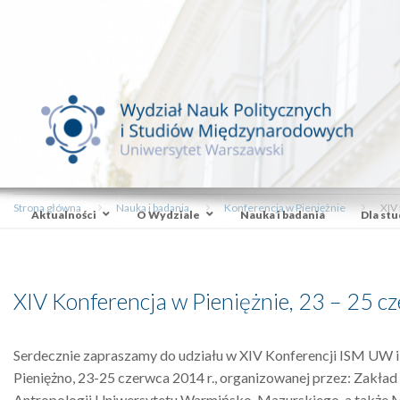
Strona główna
Nauka i badania
Konferencja w Pieniężnie
XIV
Aktualności
O Wydziale
Nauka i badania
Dla st
XIV Konferencja w Pieniężnie, 23 – 25 c
Serdecznie zapraszamy do udziału w XIV Konferencji ISM UW 
Pieniężno, 23-25 czerwca 2014 r., organizowanej przez: Zakł
Antropologii Uniwersytetu Warmińsko-Mazurskiego, a także 