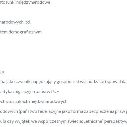
a stosunki międzynarodowe
ynarodowych itd.
kątem demograficznym
ego
fia jako czynnik napędzający gospodarki wschodzące i spowalnia
lityka migracyjna państw i UE
nych stosunkach międzynarodowych
rodowych (państwo federacyjne jako forma zabezpieczenia praw 
eguła czy wyjątek we współczesnym świecie; „etniczne” perspektyw