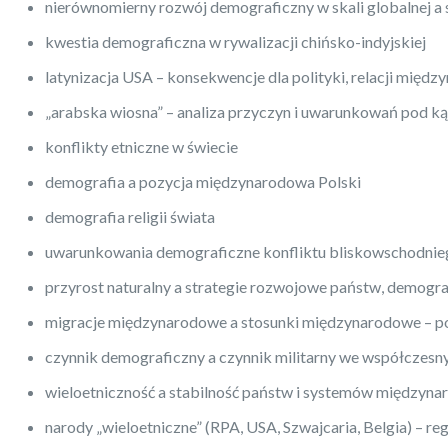
nierównomierny rozwój demograficzny w skali globalnej 
kwestia demograficzna w rywalizacji chińsko-indyjskiej
latynizacja USA – konsekwencje dla polityki, relacji międz
„arabska wiosna” – analiza przyczyn i uwarunkowań pod 
konflikty etniczne w świecie
demografia a pozycja międzynarodowa Polski
demografia religii świata
uwarunkowania demograficzne konfliktu bliskowschodni
przyrost naturalny a strategie rozwojowe państw, demogra
migracje międzynarodowe a stosunki międzynarodowe – po
czynnik demograficzny a czynnik militarny we współczes
wieloetniczność a stabilność państw i systemów międzyna
narody „wieloetniczne” (RPA, USA, Szwajcaria, Belgia) – r