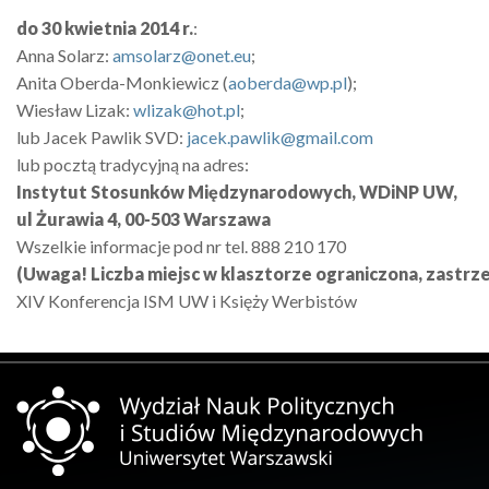
do 30 kwietnia 2014 r.
:
Anna Solarz:
amsolarz@onet.eu
;
Anita Oberda-Monkiewicz (
aoberda@wp.pl
);
Wiesław Lizak:
wlizak@hot.pl
;
lub Jacek Pawlik SVD:
jacek.pawlik@gmail.com
lub pocztą tradycyjną na adres:
Instytut Stosunków Międzynarodowych, WDiNP UW,
ul Żurawia 4, 00-503 Warszawa
Wszelkie informacje pod nr tel. 888 210 170
(Uwaga! Liczba miejsc w klasztorze ograniczona, zastrz
XIV Konferencja ISM UW i Księży Werbistów