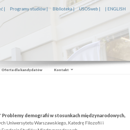
ć |
Programy studiów |
Biblioteka |
USOSweb |
| ENGLISH
Oferta dla kandydatów
Kontakt
”
Problemy demografii w stosunkach mi
ę
dzynarodowych,
ch Uniwersytetu Warszawskiego, Katedrę Filozofii i
z Fundację Studiów Międzynarodowych.