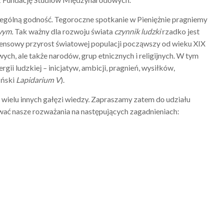
czególną godność. Tegoroczne spotkanie w Pieniężnie pragniemy
wym.
Tak ważny dla rozwoju świata
czynnik ludzki
rzadko jest
ensowy przyrost światowej populacji począwszy od wieku XIX
h, ale także narodów, grup etnicznych i religijnych. W tym
gii ludzkiej – inicjatyw, ambicji, pragnień, wysiłków,
iński
Lapidarium V
).
ii i wielu innych gałęzi wiedzy. Zapraszamy zatem do udziału
ć nasze rozważania na następujących zagadnieniach: