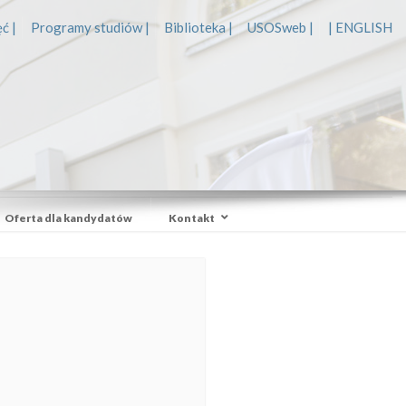
ć |
Programy studiów |
Biblioteka |
USOSweb |
| ENGLISH
Oferta dla kandydatów
Kontakt