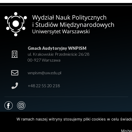
Gmach Audytoryjny WNPISM
ul. Krakowskie Przedmieście 26/28
00-927 Warszawa
wnpism@uw.edu.pl
+48 22 55 20 218
W ramach naszej witryny stosujemy pliki cookies w celu świa
Możec
© 2026 Wydział Nauk Politycznych i Studiów Międzynarodowych. Uniwersy