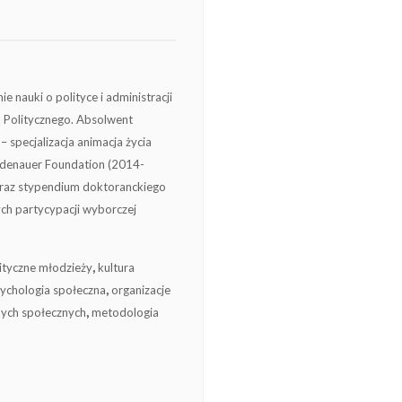
 nauki o polityce i administracji
gu Politycznego. Absolwent
specjalizacja animacja życia
Adenauer Foundation (2014-
oraz stypendium doktoranckiego
h partycypacji wyborczej
ityczne młodzieży
,
kultura
ychologia społeczna
,
organizacje
nych społecznych
,
metodologia