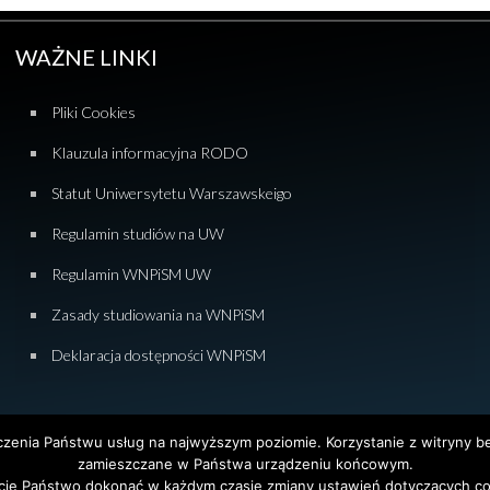
WAŻNE LINKI
Pliki Cookies
Klauzula informacyjna RODO
Statut Uniwersytetu Warszawskeigo
Regulamin studiów na UW
Regulamin WNPiSM UW
Zasady studiowania na WNPiSM
Deklaracja dostępności WNPiSM
dczenia Państwu usług na najwyższym poziomie. Korzystanie z witryny 
zamieszczane w Państwa urządzeniu końcowym.
ie Państwo dokonać w każdym czasie zmiany ustawień dotyczących co
tet Warszawski. All Rights Reserved. Projekt i realizacja strony
Agencja