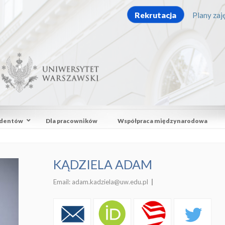
Rekrutacja
Plany zaję
udentów
Dla pracowników
Współpraca międzynarodowa
KĄDZIELA ADAM
Email:
adam.kadziela@uw.edu.pl