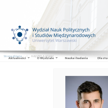
Strona główna
KĄDZIELA ADAM
Aktualności
O Wydziale
Nauka i badania
Dla st