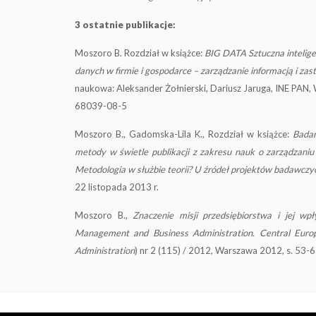
3 ostatnie publikacje:
Moszoro B. Rozdział w książce:
BIG DATA Sztuczna inteligen
danych w firmie i gospodarce – zarządzanie informacją i za
naukowa: Aleksander Żołnierski, Dariusz Jaruga, INE PAN
68039-08-5
Moszoro B., Gadomska-Lila K., Rozdział w książce:
Badan
metody w świetle publikacji z zakresu nauk o zarządzani
Metodologia w służbie teorii? U źródeł projektów badawcz
22 listopada 2013 r.
Moszoro B.,
Znaczenie misji przedsiębiorstwa i jej w
Management and Business Administration.
Central Euro
Administration
) nr 2 (115) / 2012, Warszawa 2012, s. 53-6