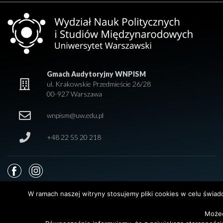
Gmach Audytoryjny WNPISM
ul. Krakowskie Przedmieście 26/28
00-927 Warszawa
wnpism@uw.edu.pl
+48 22 55 20 218
W ramach naszej witryny stosujemy pliki cookies w celu świa
Możec
© 2026 Wydział Nauk Politycznych i Studiów Międzynarodowych. Uniwersy