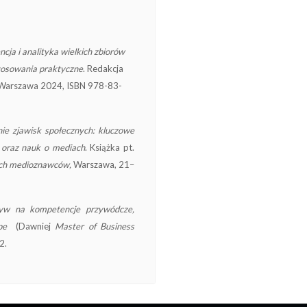
cja i analityka wielkich zbiorów
stosowania praktyczne
. Redakcja
, Warszawa 2024, ISBN 978-83-
ie zjawisk społecznych: kluczowe
u oraz nauk o mediach
. Książka pt.
ych medioznawców,
Warszawa, 21–
pływ na kompetencje przywódcze,
pe
(Dawniej
Master of Business
2.