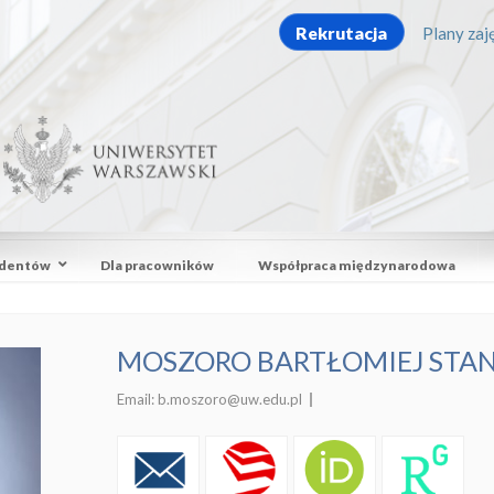
Rekrutacja
Plany zaję
udentów
Dla pracowników
Współpraca międzynarodowa
MOSZORO BARTŁOMIEJ STA
Email:
b.moszoro@uw.edu.pl