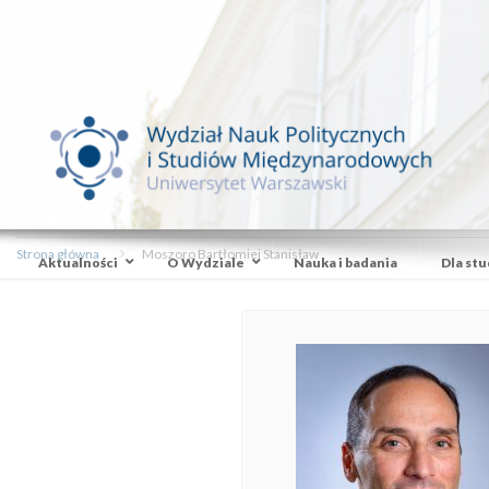
Strona główna
Moszoro Bartłomiej Stanisław
Aktualności
O Wydziale
Nauka i badania
Dla st