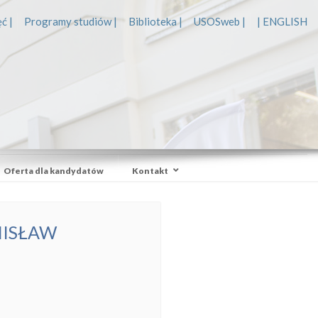
ć |
Programy studiów |
Biblioteka |
USOSweb |
| ENGLISH
Oferta dla kandydatów
Kontakt
NISŁAW