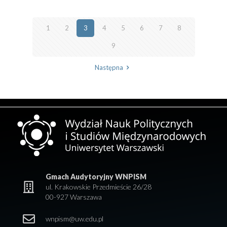
1
2
3
4
5
6
7
8
9
Następna
Gmach Audytoryjny WNPISM
ul. Krakowskie Przedmieście 26/28
00-927 Warszawa
wnpism@uw.edu.pl