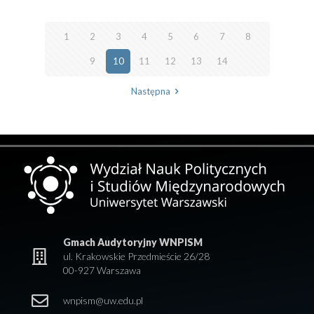
1
2
3
4
5
6
7
8
9
10
11
12
13
14
Następna
Gmach Audytoryjny WNPISM
ul. Krakowskie Przedmieście 26/28
00-927 Warszawa
wnpism@uw.edu.pl