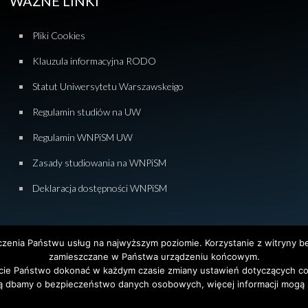
WAŻNE LINKI
Pliki Cookies
Klauzula informacyjna RODO
Statut Uniwersytetu Warszawskeigo
Regulamin studiów na UW
Regulamin WNPiSM UW
Zasady studiowania na WNPiSM
Deklaracja dostępności WNPiSM
dczenia Państwu usług na najwyższym poziomie. Korzystanie z witryny 
zamieszczane w Państwa urządzeniu końcowym.
ie Państwo dokonać w każdym czasie zmiany ustawień dotyczących co
tet Warszawski. All Rights Reserved. Projekt i realizacja strony
Agencja
ą dbamy o bezpieczeństwo danych osobowych, więcej informacji mogą P