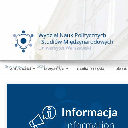
Strona główna
2026
luty
Aktualności
O Wydziale
Nauka i badania
Dla st