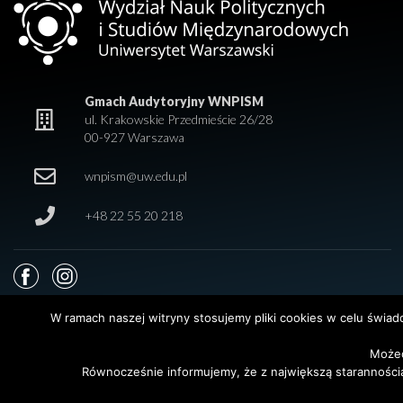
Gmach Audytoryjny WNPISM
ul. Krakowskie Przedmieście 26/28
00-927 Warszawa
wnpism@uw.edu.pl
+48 22 55 20 218
W ramach naszej witryny stosujemy pliki cookies w celu świa
Możec
© 2026 Wydział Nauk Politycznych i Studiów Międzynarodowych. Uniwersy
Równocześnie informujemy, że z największą staranności