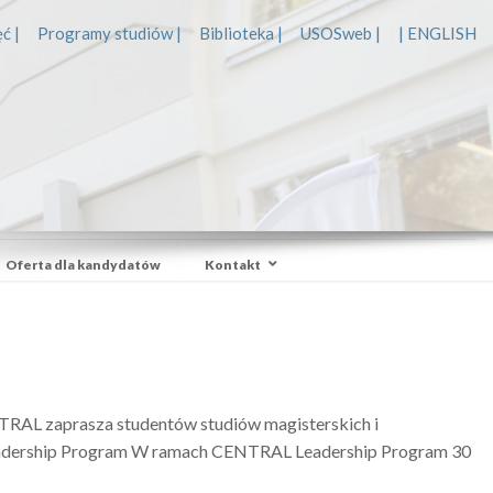
ć |
Programy studiów |
Biblioteka |
USOSweb |
| ENGLISH
Oferta dla kandydatów
Kontakt
RAL zaprasza studentów studiów magisterskich i
adership Program W ramach CENTRAL Leadership Program 30