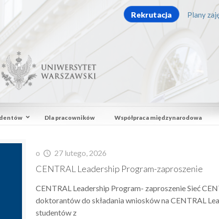
Rekrutacja
Plany zaję
udentów
Dla pracowników
Współpraca międzynarodowa
o
27 lutego, 2026
CENTRAL Leadership Program-zaproszenie
CENTRAL Leadership Program- zaproszenie Sieć CENT
doktorantów do składania wniosków na CENTRAL Le
studentów z