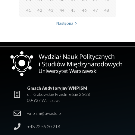
41
42
43
44
45
46
47
48
Następna
Gmach Audytoryjny WNPISM
ul. Krakowskie Przedmieście 26/28
00-927 Warszawa
wnpism@uw.edu.pl
+48 22 55 20 218