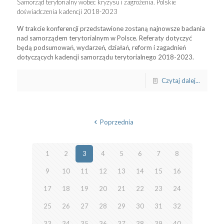
Samorząd terytorialny wobec kryzysu i zagrożenia. Polskie
doświadczenia kadencji 2018-2023
W trakcie konferencji przedstawione zostaną najnowsze badania
nad samorządem terytorialnym w Polsce. Referaty dotyczyć
będą podsumowań, wydarzeń, działań, reform i zagadnień
dotyczących kadencji samorządu terytorialnego 2018-2023.
Czytaj dalej...
Poprzednia
1
2
3
4
5
6
7
8
9
10
11
12
13
14
15
16
17
18
19
20
21
22
23
24
25
26
27
28
29
30
31
32
33
34
35
36
37
38
39
40