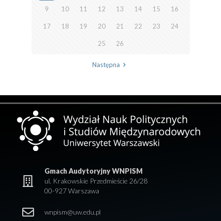
9
10
11
12
13
14
15
16
17
18
19
20
21
22
23
24
25
26
Następna
Gmach Audytoryjny WNPISM
ul. Krakowskie Przedmieście 26/28
00-927 Warszawa
wnpism@uw.edu.pl