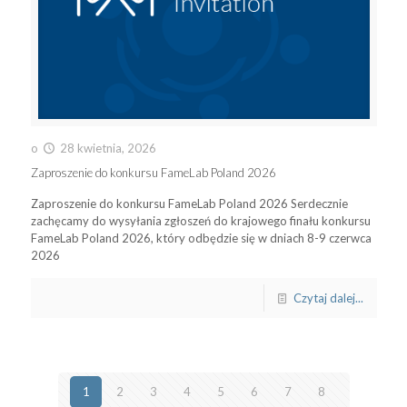
o
28 kwietnia, 2026
Zaproszenie do konkursu FameLab Poland 2026
Zaproszenie do konkursu FameLab Poland 2026 Serdecznie
zachęcamy do wysyłania zgłoszeń do krajowego finału konkursu
FameLab Poland 2026, który odbędzie się w dniach 8-9 czerwca
2026
Czytaj dalej...
1
2
3
4
5
6
7
8