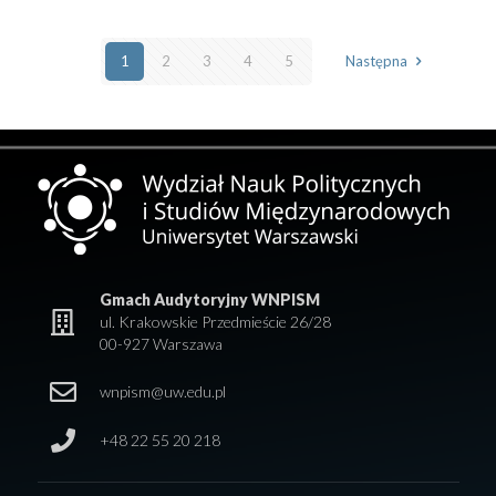
1
2
3
4
5
Następna
Gmach Audytoryjny WNPISM
ul. Krakowskie Przedmieście 26/28
00-927 Warszawa
wnpism@uw.edu.pl
+48 22 55 20 218