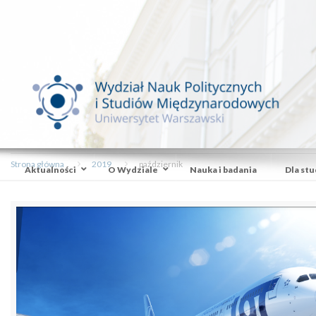
Strona główna
2019
październik
Aktualności
O Wydziale
Nauka i badania
Dla st