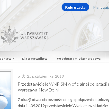
Rekrutacja
Plany zaję
udentów
Dla pracowników
Współpraca międzynarodowa
o
25 października, 2019
Przedstawiciele WNPiSM w oficjalnej delegacji 
Warszawa-New Delhi
Z okazji otwarcia bezpośredniego połączenia lotnicze
dniu 11.09.2019 przedstawiciele Wydziału w składzie: 