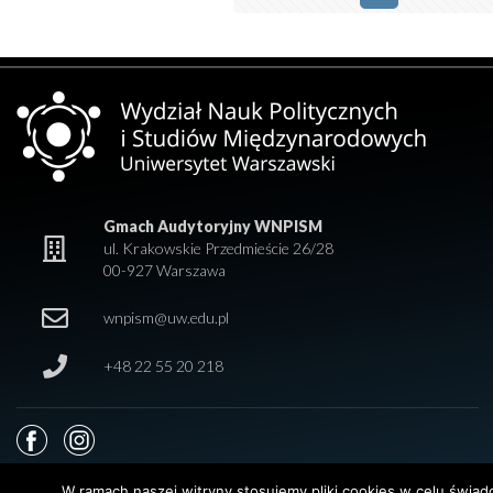
Gmach Audytoryjny WNPISM
ul. Krakowskie Przedmieście 26/28
00-927 Warszawa
wnpism@uw.edu.pl
+48 22 55 20 218
W ramach naszej witryny stosujemy pliki cookies w celu świa