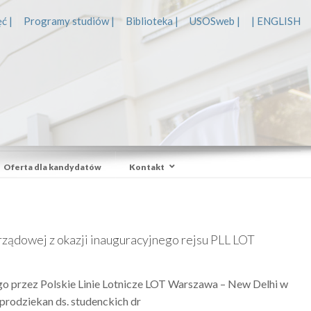
ć |
Programy studiów |
Biblioteka |
USOSweb |
| ENGLISH
Oferta dla kandydatów
Kontakt
rządowej z okazji inauguracyjnego rejsu PLL LOT
go przez Polskie Linie Lotnicze LOT Warszawa – New Delhi w
prodziekan ds. studenckich dr