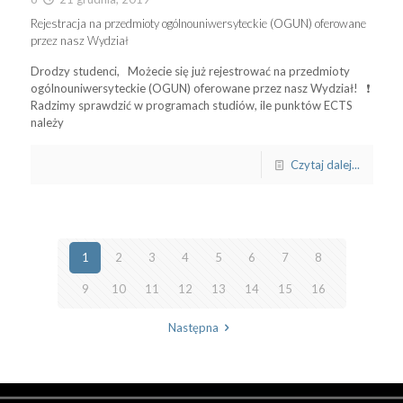
Rejestracja na przedmioty ogólnouniwersyteckie (OGUN) oferowane
przez nasz Wydział
Drodzy studenci, Możecie się już rejestrować na przedmioty
ogólnouniwersyteckie (OGUN) oferowane przez nasz Wydział! ❗
Radzimy sprawdzić w programach studiów, ile punktów ECTS
należy
Czytaj dalej...
1
2
3
4
5
6
7
8
9
10
11
12
13
14
15
16
Następna