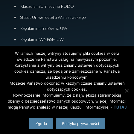
Klauzula informacyjna RODO
Statut Uniwersytetu Warszawskeigo
Regulamin studiów na UW
Regulamin WNPiSM UW
Zasady studiowania na WNPiSM
W ramach naszej witryny stosujemy pliki cookies w celu
świadczenia Państwu usług na najwyższym poziomie.
Deklaracja dostępności WNPiSM
Korzystanie z witryny bez zmiany ustawień dotyczących
cookies oznacza, że będą one zamieszczane w Państwa
urządzeniu końcowym.
Możecie Państwo dokonać w każdym czasie zmiany ustawień
dotyczących cookies.
© 2026 Wydział Nauk Politycznych i Studiów
Równocześnie informujemy, że z największą starannością
Międzynarodowych. Uniwersytet Warszawski. All Rights
dbamy o bezpieczeństwo danych osobowych, więcej informacji
Reserved. Projekt i realizacja strony
Agencja
InterAktywni
mogą Państwo znaleźć w naszej Klauzuli informacyjnej -
TUTAJ
polski
English
(
angielski
)
Zgoda
Polityka prywatności