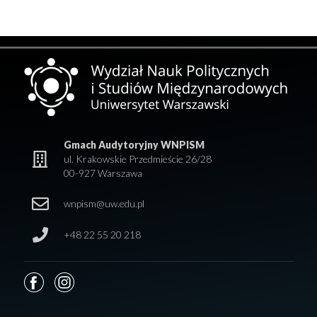
Gmach Audytoryjny WNPISM
ul. Krakowskie Przedmieście 26/28
00-927 Warszawa
wnpism@uw.edu.pl
+48 22 55 20 218