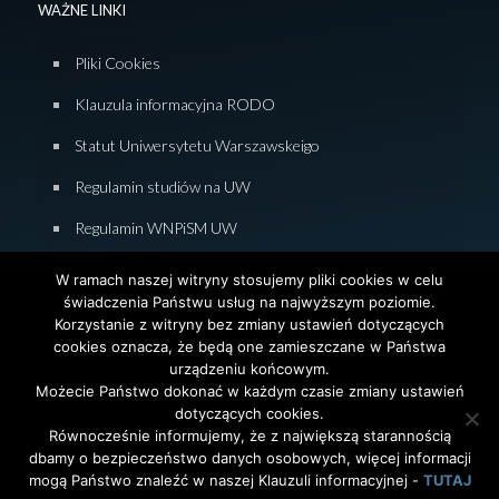
WAŻNE LINKI
Pliki Cookies
Klauzula informacyjna RODO
Statut Uniwersytetu Warszawskeigo
Regulamin studiów na UW
Regulamin WNPiSM UW
Zasady studiowania na WNPiSM
W ramach naszej witryny stosujemy pliki cookies w celu
świadczenia Państwu usług na najwyższym poziomie.
Deklaracja dostępności WNPiSM
Korzystanie z witryny bez zmiany ustawień dotyczących
cookies oznacza, że będą one zamieszczane w Państwa
urządzeniu końcowym.
Możecie Państwo dokonać w każdym czasie zmiany ustawień
dotyczących cookies.
© 2026 Wydział Nauk Politycznych i Studiów
Równocześnie informujemy, że z największą starannością
Międzynarodowych. Uniwersytet Warszawski. All Rights
dbamy o bezpieczeństwo danych osobowych, więcej informacji
Reserved. Projekt i realizacja strony
Agencja
InterAktywni
mogą Państwo znaleźć w naszej Klauzuli informacyjnej -
TUTAJ