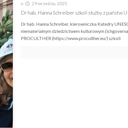
o
29 września, 2025
Dr hab. Hanna Schreiber szkoli służby z państw 
Dr hab. Hanna Schreiber, kierowniczka Katedry UNESC
niematerialnym dziedzictwem kulturowym (ichgoverna
PROCULTHER (https://www.proculther.eu/) szkoli