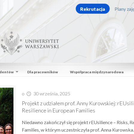
Rekrutacja
Plany zaję
udentów
Dla pracowników
Współpraca międzynarodowa
o
30 września, 2025
Projekt z udziałem prof. Anny Kurowskiej: rEUsili
Resilience in European Families
Niedawno zakończył się projekt rEUsilience – Risks, Re
Families, w którym uczestniczyła prof. Anna Kurowska