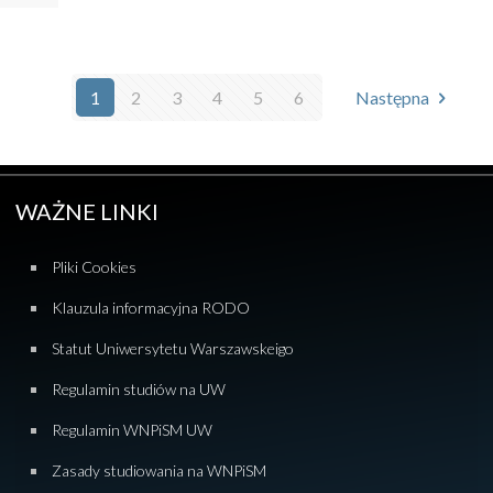
1
2
3
4
5
6
Następna
WAŻNE LINKI
Pliki Cookies
Klauzula informacyjna RODO
Statut Uniwersytetu Warszawskeigo
Regulamin studiów na UW
Regulamin WNPiSM UW
Zasady studiowania na WNPiSM