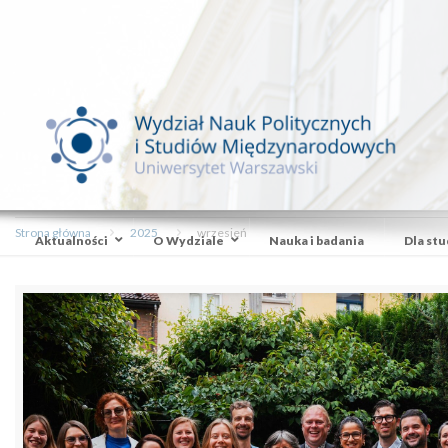
Strona główna
2025
wrzesień
Aktualności
O Wydziale
Nauka i badania
Dla st