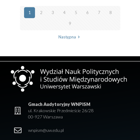
1
2
3
4
5
6
7
8
9
Następna
Gmach Audytoryjny WNPISM
ul. Krakowskie Przedmieście 26/28
00-927 Warszawa
wnpism@uw.edu.pl