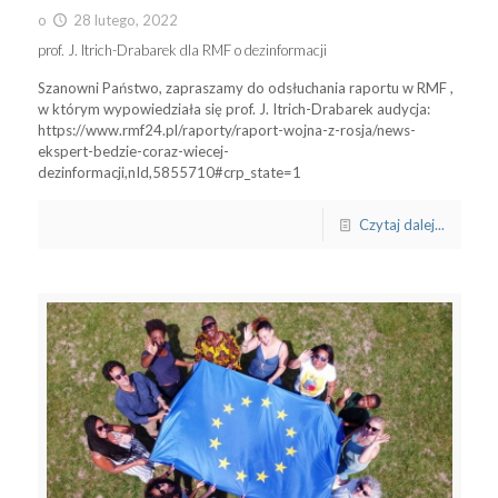
o
28 lutego, 2022
prof. J. Itrich-Drabarek dla RMF o dezinformacji
Szanowni Państwo, zapraszamy do odsłuchania raportu w RMF ,
w którym wypowiedziała się prof. J. Itrich-Drabarek audycja:
https://www.rmf24.pl/raporty/raport-wojna-z-rosja/news-
ekspert-bedzie-coraz-wiecej-
dezinformacji,nId,5855710#crp_state=1
Czytaj dalej...