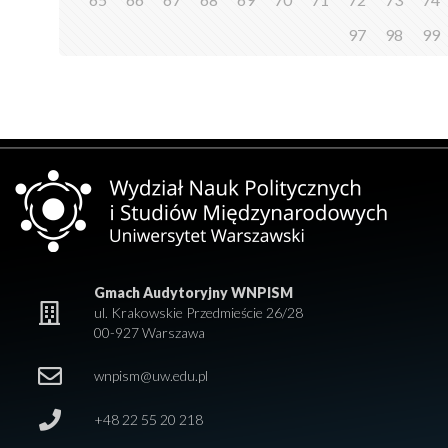
97
98
99
Gmach Audytoryjny WNPISM
ul. Krakowskie Przedmieście 26/28
00-927 Warszawa
wnpism@uw.edu.pl
+48 22 55 20 218