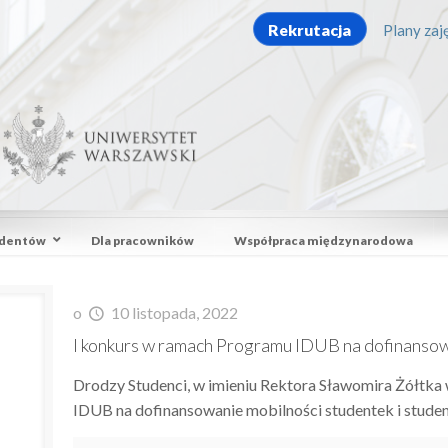
Rekrutacja
Plany zaję
udentów
Dla pracowników
Współpraca międzynarodowa
o
10 listopada, 2022
I konkurs w ramach Programu IDUB na dofinansow
Drodzy Studenci, w imieniu Rektora Sławomira Żółtka
IDUB na dofinansowanie mobilności studentek i stud