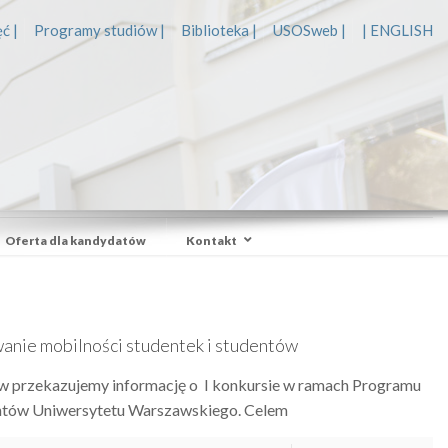
ć |
Programy studiów |
Biblioteka |
USOSweb |
| ENGLISH
Oferta dla kandydatów
Kontakt
anie mobilności studentek i studentów
 w przekazujemy informację o I konkursie w ramach Programu
entów Uniwersytetu Warszawskiego. Celem