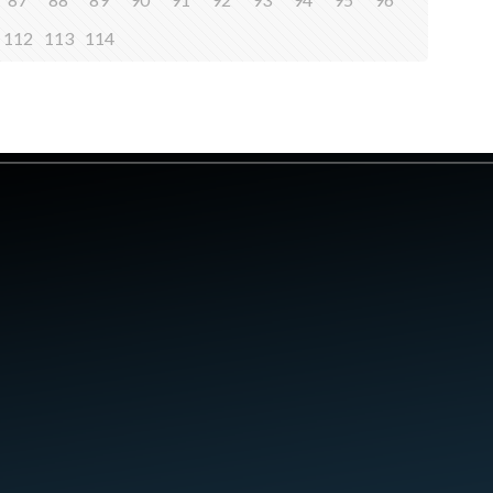
112
113
114