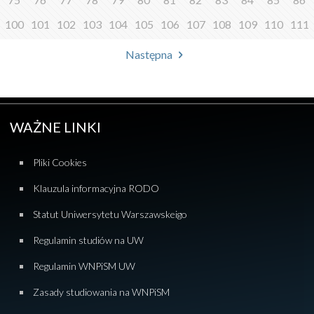
100
101
102
103
104
105
106
107
108
109
110
111
Następna
WAŻNE LINKI
Pliki Cookies
Klauzula informacyjna RODO
Statut Uniwersytetu Warszawskeigo
Regulamin studiów na UW
Regulamin WNPiSM UW
Zasady studiowania na WNPiSM