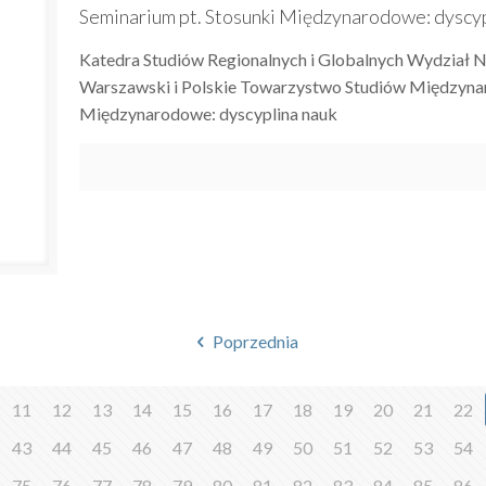
Seminarium pt. Stosunki Międzynarodowe: dyscyp
Katedra Studiów Regionalnych i Globalnych Wydział 
Warszawski i Polskie Towarzystwo Studiów Międzynar
Międzynarodowe: dyscyplina nauk
Poprzednia
11
12
13
14
15
16
17
18
19
20
21
22
43
44
45
46
47
48
49
50
51
52
53
54
75
76
77
78
79
80
81
82
83
84
85
86