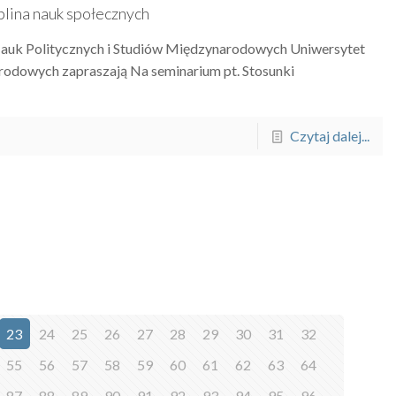
lina nauk społecznych
Nauk Politycznych i Studiów Międzynarodowych Uniwersytet
odowych zapraszają Na seminarium pt. Stosunki
Czytaj dalej...
23
24
25
26
27
28
29
30
31
32
55
56
57
58
59
60
61
62
63
64
87
88
89
90
91
92
93
94
95
96