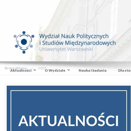
Strona główna
2022
Aktualności
O Wydziale
Nauka i badania
Dla st