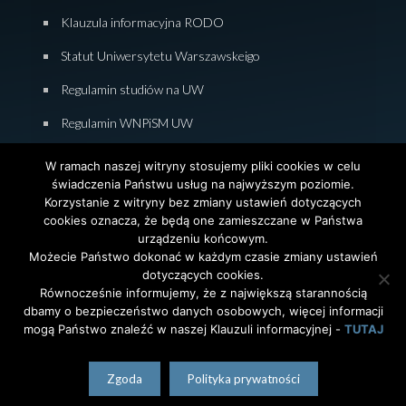
Klauzula informacyjna RODO
Statut Uniwersytetu Warszawskeigo
Regulamin studiów na UW
Regulamin WNPiSM UW
Zasady studiowania na WNPiSM
W ramach naszej witryny stosujemy pliki cookies w celu
świadczenia Państwu usług na najwyższym poziomie.
Deklaracja dostępności WNPiSM
Korzystanie z witryny bez zmiany ustawień dotyczących
cookies oznacza, że będą one zamieszczane w Państwa
urządzeniu końcowym.
Możecie Państwo dokonać w każdym czasie zmiany ustawień
dotyczących cookies.
© 2026 Wydział Nauk Politycznych i Studiów
Równocześnie informujemy, że z największą starannością
Międzynarodowych. Uniwersytet Warszawski. All Rights
dbamy o bezpieczeństwo danych osobowych, więcej informacji
Reserved. Projekt i realizacja strony
Agencja
InterAktywni
mogą Państwo znaleźć w naszej Klauzuli informacyjnej -
TUTAJ
polski
English
(
angielski
)
Zgoda
Polityka prywatności