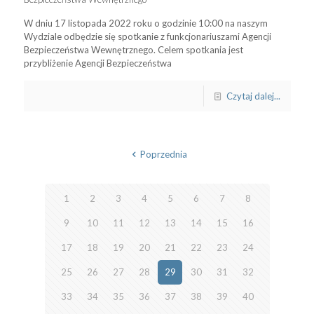
W dniu 17 listopada 2022 roku o godzinie 10:00 na naszym
Wydziale odbędzie się spotkanie z funkcjonariuszami Agencji
Bezpieczeństwa Wewnętrznego. Celem spotkania jest
przybliżenie Agencji Bezpieczeństwa
Czytaj dalej...
Poprzednia
1
2
3
4
5
6
7
8
9
10
11
12
13
14
15
16
17
18
19
20
21
22
23
24
25
26
27
28
29
30
31
32
33
34
35
36
37
38
39
40