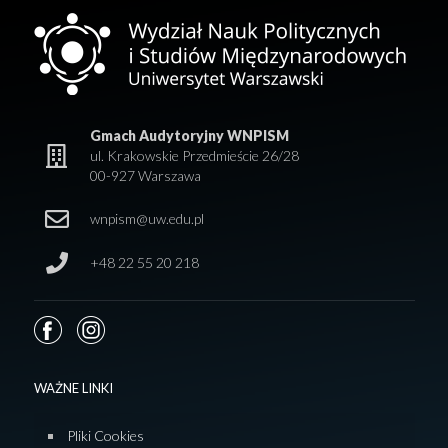
Gmach Audytoryjny WNPISM
ul. Krakowskie Przedmieście 26/28
00-927 Warszawa
wnpism@uw.edu.pl
+48 22 55 20 218
WAŻNE LINKI
Pliki Cookies