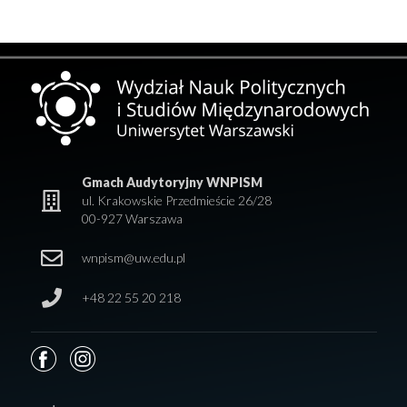
Gmach Audytoryjny WNPISM
ul. Krakowskie Przedmieście 26/28
00-927 Warszawa
wnpism@uw.edu.pl
+48 22 55 20 218