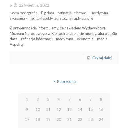
o
22 kwietnia, 2022
Nowa monografia – Big data – rafinacja informacji – medycyna –
ekonomia – media. Aspekty teoretyczne i aplikatywne
Z przyjemnością informujemy, że nakładem Wydawnictwa
Muzeum Narodowego w Kielcach ukazała się monografia pt. „Big
data – rafinacja informacji – medycyna – ekonomia – media.
Aspekty
Czytaj dalej...
Poprzednia
1
2
3
4
5
6
7
8
9
10
11
12
13
14
15
16
17
18
19
20
21
22
23
24