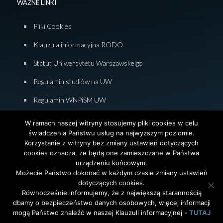
WAŻNE LINKI
Pliki Cookies
Klauzula informacyjna RODO
Statut Uniwersytetu Warszawskeigo
Regulamin studiów na UW
Regulamin WNPiSM UW
Zasady studiowania na WNPiSM
W ramach naszej witryny stosujemy pliki cookies w celu
świadczenia Państwu usług na najwyższym poziomie.
Deklaracja dostępności WNPiSM
Korzystanie z witryny bez zmiany ustawień dotyczących
cookies oznacza, że będą one zamieszczane w Państwa
urządzeniu końcowym.
Możecie Państwo dokonać w każdym czasie zmiany ustawień
dotyczących cookies.
© 2026 Wydział Nauk Politycznych i Studiów
Równocześnie informujemy, że z największą starannością
Międzynarodowych. Uniwersytet Warszawski. All Rights
dbamy o bezpieczeństwo danych osobowych, więcej informacji
Reserved. Projekt i realizacja strony
Agencja
InterAktywni
mogą Państwo znaleźć w naszej Klauzuli informacyjnej -
TUTAJ