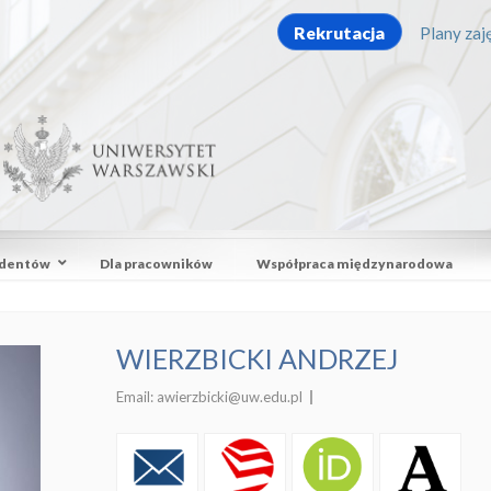
Rekrutacja
Plany zaję
udentów
Dla pracowników
Współpraca międzynarodowa
WIERZBICKI ANDRZEJ
Email:
awierzbicki@uw.edu.pl