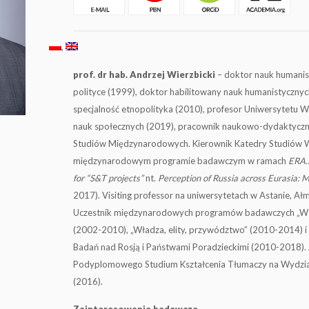
prof. dr hab. Andrzej Wierzbicki
– doktor nauk humanis
polityce (1999), doktor habilitowany nauk humanistycznych
specjalność etnopolityka (2010), profesor Uniwersytetu 
nauk społecznych (2019), pracownik naukowo-dydaktyczny
Studiów Międzynarodowych. Kierownik Katedry Studiów W
międzynarodowym programie badawczym w ramach
ERA.N
for “S&T projects”
nt.
Perception of Russia across Eurasia: M
2017). Visiting professor na uniwersytetach w Astanie, Ałm
Uczestnik międzynarodowych programów badawczych „Wsp
(2002-2010), „Władza, elity, przywództwo” (2010-2014) i
Badań nad Rosją i Państwami Poradzieckimi (2010-2018).
Podyplomowego Studium Kształcenia Tłumaczy na Wydzia
(2016).