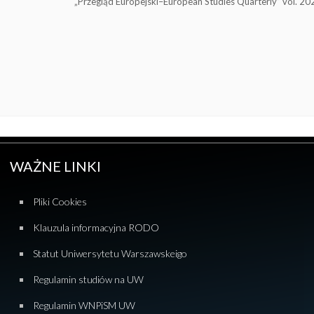
„Przegląd Europejski–European Studies Quarterly” vol. 2025,
WAŻNE LINKI
Pliki Cookies
Klauzula informacyjna RODO
Statut Uniwersytetu Warszawskeigo
Regulamin studiów na UW
Regulamin WNPiSM UW