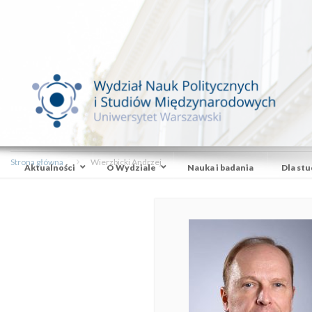
Strona główna
Wierzbicki Andrzej
Aktualności
O Wydziale
Nauka i badania
Dla st