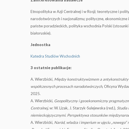
Zainteresowania badawcze
Etnopolityka w Azji Centralnej i w Rosji; teoretyczne i pol
narodotwórczych i nacjonalizmu; polityczne, ekonomiczne i
państw poradzieckich, polityka wschodnia Polski (stosunki 
białoruskie).
Jednostka
Katedra Studiów Wschodnich
3 ostatnie publikacje:
A. Wierzbicki
, Między konstruktywizmem a antykonstrukty
współczesnych procesach narodotwórczych
, Oficyna Wyda
2025.
A. Wierzbicki
,
Geopolityczny i geoekonomiczny pragmatyzm 
Centralnej
, w: W. Lizak, J. Starzyk-Sulejewska (red.),
Studia
niemieckojęzycznymi. Perspektywa stosunków międzynar
A. Wierzbicki
,
Naród, władza i imperium w ujęciu „nowego” 