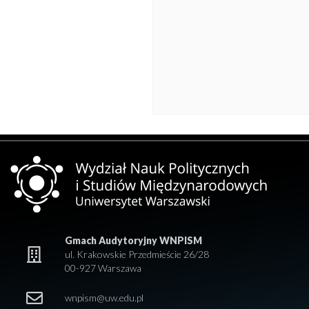
Gmach Audytoryjny WNPISM
ul. Krakowskie Przedmieście 26/28
00-927 Warszawa
wnpism@uw.edu.pl