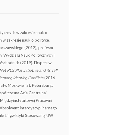
tycznych w zakresie nauk o
 w zakresie nauk o polityce,
Warszawskiego (2012), profesor
 Wydziału Nauk Politycznych i
schodnich (2019). Ekspert w
et RUS Plus initiative and its call
emory, Identity, Conflicts
(2016-
aty, Moskwie i St. Petersburgu.
ółczesna Azja Centralna”
 Międzyinstytutowej Pracowni
 Absolwent Interdyscyplinarnego
le Lingwistyki Stosowanej UW