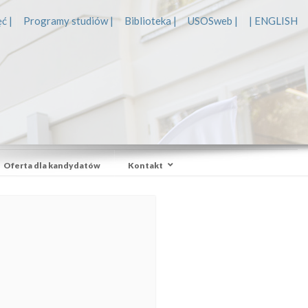
ć |
Programy studiów |
Biblioteka |
USOSweb |
| ENGLISH
Oferta dla kandydatów
Kontakt