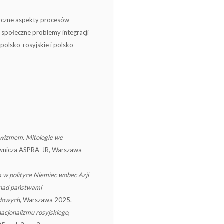
ityczne aspekty procesów
 społeczne problemy integracji
polsko-rosyjskie i polsko-
wizmem. Mitologie we
wnicza ASPRA-JR, Warszawa
w polityce Niemiec wobec Azji
 nad państwami
odowych
, Warszawa 2025.
nacjonalizmu rosyjskiego
,