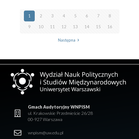
1
2
3
4
5
6
7
8
9
10
11
12
13
14
15
16
Następna
Gmach Audytoryjny WNPISM
ul. Krakowskie Przedmieście 26/28
00-927 Warszawa
wnpism@uw.edu.pl