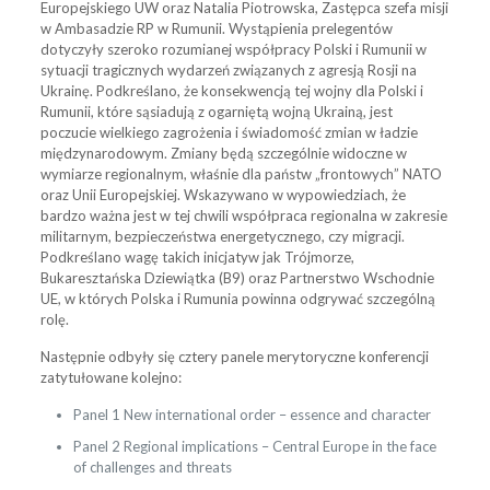
Europejskiego UW oraz Natalia Piotrowska, Zastępca szefa misji
w Ambasadzie RP w Rumunii. Wystąpienia prelegentów
dotyczyły szeroko rozumianej współpracy Polski i Rumunii w
sytuacji tragicznych wydarzeń związanych z agresją Rosji na
Ukrainę. Podkreślano, że konsekwencją tej wojny dla Polski i
Rumunii, które sąsiadują z ogarniętą wojną Ukrainą, jest
poczucie wielkiego zagrożenia i świadomość zmian w ładzie
międzynarodowym. Zmiany będą szczególnie widoczne w
wymiarze regionalnym, właśnie dla państw „frontowych” NATO
oraz Unii Europejskiej. Wskazywano w wypowiedziach, że
bardzo ważna jest w tej chwili współpraca regionalna w zakresie
militarnym, bezpieczeństwa energetycznego, czy migracji.
Podkreślano wagę takich inicjatyw jak Trójmorze,
Bukaresztańska Dziewiątka (B9) oraz Partnerstwo Wschodnie
UE, w których Polska i Rumunia powinna odgrywać szczególną
rolę.
Następnie odbyły się cztery panele merytoryczne konferencji
zatytułowane kolejno:
Panel 1 New international order – essence and character
Panel 2 Regional implications – Central Europe in the face
of challenges and threats