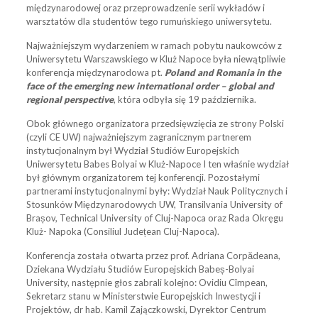
międzynarodowej oraz przeprowadzenie serii wykładów i
warsztatów dla studentów tego rumuńskiego uniwersytetu.
Najważniejszym wydarzeniem w ramach pobytu naukowców z
Uniwersytetu Warszawskiego w Kluż Napoce była niewątpliwie
konferencja międzynarodowa pt.
Poland and Romania in the
face of the emerging new international order – global and
regional perspective
, która odbyła się 19 października.
Obok głównego organizatora przedsięwzięcia ze strony Polski
(czyli CE UW) najważniejszym zagranicznym partnerem
instytucjonalnym był Wydział Studiów Europejskich
Uniwersytetu Babes Bolyai w Kluż-Napoce I ten właśnie wydział
był głównym organizatorem tej konferencji. Pozostałymi
partnerami instytucjonalnymi były: Wydział Nauk Politycznych i
Stosunków Międzynarodowych UW, Transilvania University of
Brașov, Technical University of Cluj-Napoca oraz Rada Okręgu
Kluż- Napoka (Consiliul Județean Cluj-Napoca).
Konferencja została otwarta przez prof. Adriana Corpădeana,
Dziekana Wydziału Studiów Europejskich Babeș-Bolyai
University, następnie głos zabrali kolejno: Ovidiu Cîmpean,
Sekretarz stanu w Ministerstwie Europejskich Inwestycji i
Projektów, dr hab. Kamil Zajączkowski, Dyrektor Centrum