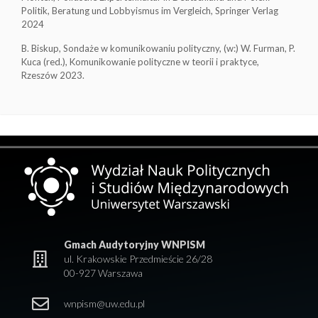
Politik, Beratung und Lobbyismus im Vergleich, Springer Verlag
2024
B. Biskup, Sondaże w komunikowaniu polityczny, (w:) W. Furman, P.
Kuca (red.), Komunikowanie polityczne w teorii i praktyce,
Rzeszów 2023.
Gmach Audytoryjny WNPISM
ul. Krakowskie Przedmieście 26/28
00-927 Warszawa
wnpism@uw.edu.pl