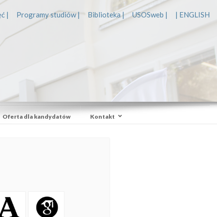
ć |
Programy studiów |
Biblioteka |
USOSweb |
| ENGLISH
Oferta dla kandydatów
Kontakt