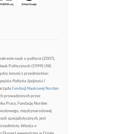
akresie nauk o polityce (2007),
u Nauk Politycznych (1999) UW,
ędzy innymi z przedmiotów:
pejska Polityka Spójności i
Zarządu
Fundacji Naukowej Norden
ch prowadzonych przez
ku Pracy, Fundację Norden
zawodowego, międzynarodowej
ch specjalistycznych, jest
 przedmiotu
Wiedza o
az Ekspert wewnętrzny w Dziale