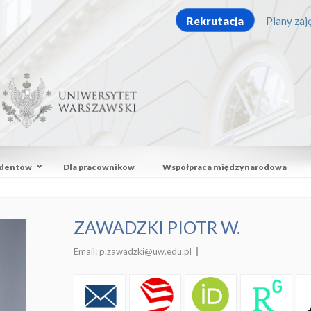
Rekrutacja
Plany zaję
udentów
Dla pracowników
Współpraca międzynarodowa
ZAWADZKI PIOTR W.
Email:
p.zawadzki@uw.edu.pl