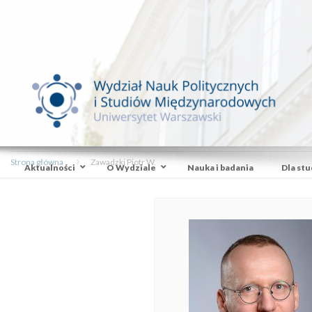
Strona główna
Zawadzki Piotr W.
Aktualności
O Wydziale
Nauka i badania
Dla st