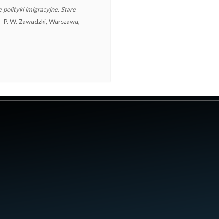
 polityki imigracyjne. Stare
cki, P. W. Zawadzki, Warszawa,