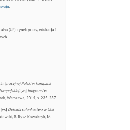
zwoju
.
lna (UE), rynek pracy, edukacja i
nych.
 imigracyjnej Polski w kampanii
Europejskiej
, [w:]
Imigranci w
Fesnak, Warszawa, 2014,
s. 235-237
.
, [w:]
Dekada członkostwa w Unii
łędowski, B. Rysz-Kowalczyk, M.