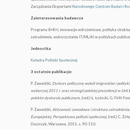
Zarządzania Ekspertami
Narodowego Centrum Badań i Ro
Zainteresowania badawcze
Programy B+R+I, innowacje wdrożeniowe, polityka struktura
zatrudnienie, wykorzystanie IT/ML/AI w politykach publicz
Jednostka
Katedra Polityki Społecznej
3 ostatnie publikacje:
P. Zawadzki,
Dyskurs polityczny wokół imigrantów i polityki
wyborczej 2011 r. oraz strategii polskiej prezydencji w Unii 
polskim dyskursie publicznym
, (red.) Ł. Łotocki, G. Firlit-
P. Zawadzki,
Aktywność zawodowa i struktura zatrudnienia
Europejskiej. Perspektywa polityki społecznej
, (red.) C. Żo
Duszczyk, Warszawa, 2015,
s. 90-110
.