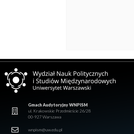
Gmach Audytoryjny WNPISM
ul. Krakowskie Przedmieście 26/28
00-927 Warszawa
wnpism@uw.edu.pl