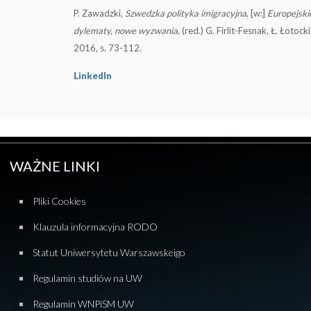
P. Zawadzki,
Szwedzka polityka imigracyjna
, [w:]
Europejskie
dylematy, nowe wyzwania
, (red.) G. Firlit-Fesnak, Ł. Łoto
2016,
s. 73-112
.
LinkedIn
WAŻNE LINKI
Pliki Cookies
Klauzula informacyjna RODO
Statut Uniwersytetu Warszawskeigo
Regulamin studiów na UW
Regulamin WNPiSM UW