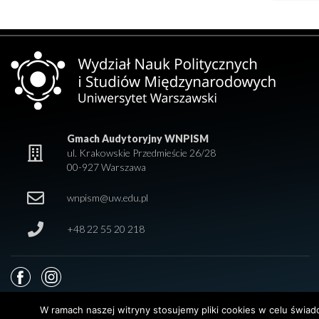
Gmach Audytoryjny WNPISM
ul. Krakowskie Przedmieście 26/28
00-927 Warszawa
wnpism@uw.edu.pl
+48 22 55 20 218
W ramach naszej witryny stosujemy pliki cookies w celu świa