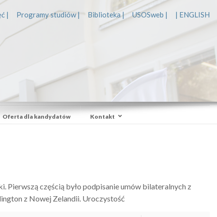
ć |
Programy studiów |
Biblioteka |
USOSweb |
| ENGLISH
Oferta dla kandydatów
Kontakt
i. Pierwszą częścią było podpisanie umów bilateralnych z
llington z Nowej Zelandii. Uroczystość