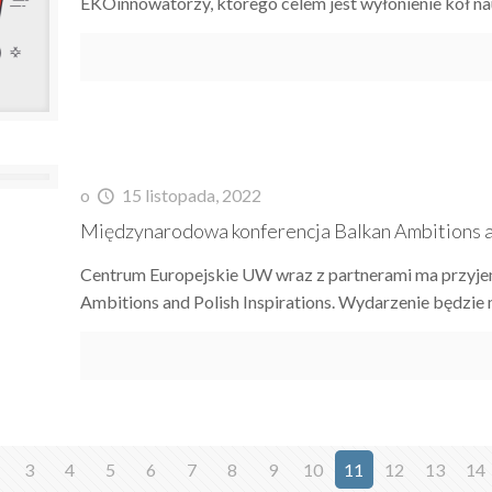
EKOinnowatorzy, którego celem jest wyłonienie kół n
o
15 listopada, 2022
Międzynarodowa konferencja Balkan Ambitions an
Centrum Europejskie UW wraz z partnerami ma przyje
Ambitions and Polish Inspirations. Wydarzenie będzie 
3
4
5
6
7
8
9
10
11
12
13
14