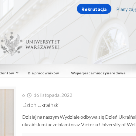
Rekrutacja
Plany zaję
udentów
Dla pracowników
Współpraca międzynarodowa
o
16 listopada, 2022
Dzień Ukraiński
Dzisiaj na naszym Wydziale odbywa się Dzień Ukraińsk
ukraińskimi uczelniami oraz Victoria University of We