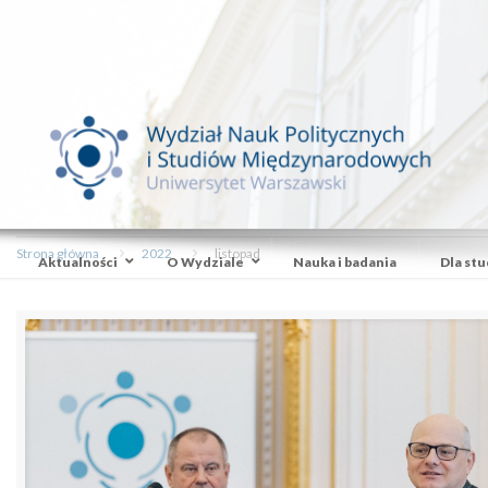
Strona główna
2022
listopad
Aktualności
O Wydziale
Nauka i badania
Dla st