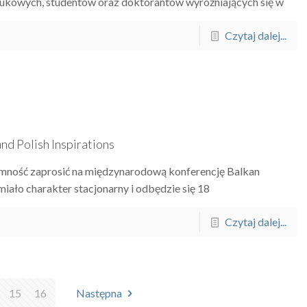
aukowych, studentów oraz doktorantów wyróżniających się w
Czytaj dalej...
d Polish Inspirations
mność zaprosić na międzynarodową konferencję Balkan
miało charakter stacjonarny i odbędzie się 18
Czytaj dalej...
15
16
Następna