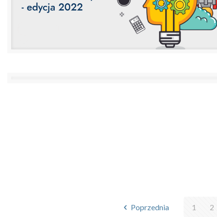
Poprzednia
1
2