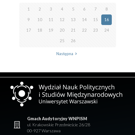
1
2
3
4
5
6
7
8
9
10
11
12
13
14
15
16
17
18
19
20
21
22
23
24
25
26
Następna
Gmach Audytoryjny WNPISM
ul. Krakowskie Przedmieście 26/28
00-927 Warszawa