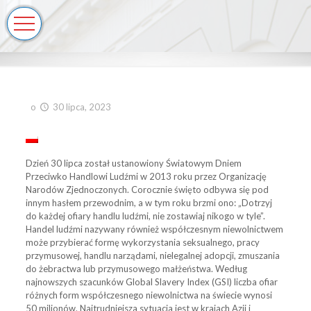
o
30 lipca, 2023
Dzień 30 lipca został ustanowiony Światowym Dniem
Przeciwko Handlowi Ludźmi w 2013 roku przez Organizację
Narodów Zjednoczonych. Corocznie święto odbywa się pod
innym hasłem przewodnim, a w tym roku brzmi ono: „Dotrzyj
do każdej ofiary handlu ludźmi, nie zostawiaj nikogo w tyle”.
Handel ludźmi nazywany również współczesnym niewolnictwem
może przybierać formę wykorzystania seksualnego, pracy
przymusowej, handlu narządami, nielegalnej adopcji, zmuszania
do żebractwa lub przymusowego małżeństwa. Według
najnowszych szacunków Global Slavery Index (GSI) liczba ofiar
różnych form współczesnego niewolnictwa na świecie wynosi
50 milionów. Najtrudniejsza sytuacja jest w krajach Azji i