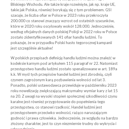
Bliskiego Wschodu. Ale także kraje rozwinięte, jak np. kraje UE,
takie jak Polska, również borykają się z tym problemem. GSI
szacuje, że liczba ofiar w Polsce w 2023 roku przekroczyła
200.000 co stanowi znaczący wzrost od ostatnich szacunków,
które w 2020 roku oscylowały wokół 128.000. Jednocześnie,
według oficjalnych danych polskiej Policji w 2022 roku w Polsce
zostało zidentyfikowanych 141 ofiar handlu ludźmi. To
pokazuje, że w przypadku Polski hasło tegorocznej kampanii
jest szczególnie aktualne!
W polskich przepisach definicję handlu ludźmi można znaleźć w
kodeksie karnym pod artykułem 115 paragraf nr 22. Natomiast
przestępstwo handlu ludźmi zostało spenalizowane w art. 189a
k.k. W myśl tych przepisów handel ludźmi jest zbrodnią, czyli
czynem zagrożonym karą pozbawienia wolności od lat 3.
Ponadto, polski ustawodawca przewiduje w październiku 2023
roku nowelizację zwiększającą maksymalny wymiar kary z lat 15
na 20. Z uwagi na wysoki stopień społecznej szkodliwości czynu
karalne jest również przygotowanie do popełnienia tego
przestępstwa, co stanowi rzadkość. Handel ludźmi jest
przestępstwem przeciwko wolności, rażąco naruszającym
godność i prawa człowieka. Jednocześnie, ze względu na bardzo
złożony charakter, jest to czyn niezmiernie trudny do wykrycia i