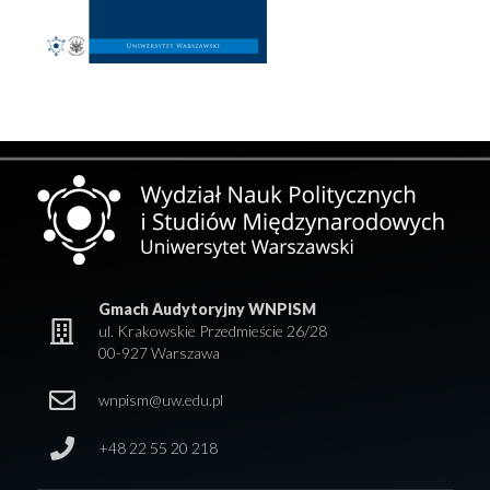
Gmach Audytoryjny WNPISM
ul. Krakowskie Przedmieście 26/28
00-927 Warszawa
wnpism@uw.edu.pl
+48 22 55 20 218