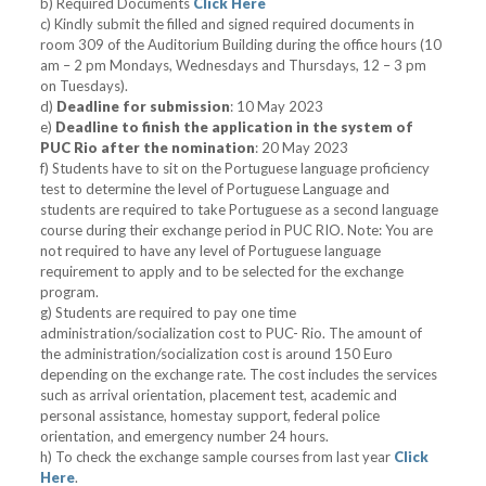
b) Required Documents
Click Here
c) Kindly submit the filled and signed required documents in
room 309 of the Auditorium Building during the office hours (10
am – 2 pm Mondays, Wednesdays and Thursdays, 12 – 3 pm
on Tuesdays).
d)
Deadline for submission
: 10 May 2023
e)
Deadline to finish the application in the system of
PUC Rio after the nomination
: 20 May 2023
f) Students have to sit on the Portuguese language proficiency
test to determine the level of Portuguese Language and
students are required to take Portuguese as a second language
course during their exchange period in PUC RIO. Note: You are
not required to have any level of Portuguese language
requirement to apply and to be selected for the exchange
program.
g) Students are required to pay one time
administration/socialization cost to PUC- Rio. The amount of
the administration/socialization cost is around 150 Euro
depending on the exchange rate. The cost includes the services
such as arrival orientation, placement test, academic and
personal assistance, homestay support, federal police
orientation, and emergency number 24 hours.
h) To check the exchange sample courses from last year
Click
Here
.