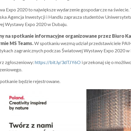
 Expo 2020 to największe wydarzenie gospodarcze na świecie. To 
ska Agencja Inwestycji i Handlu zaprasza studentów Uniwersyte
ej Wystawy Expo 2020 w Dubaju.
y na spotkanie informacyjne organizowane przez Biuro Kari
ormie MS Teams.
W spotkaniu wezmą udział przedstawiciele PAIH
ktykach zagranicznych podczas Światowej Wystawy Expo 2020 w 
arz zgłoszeniowy:
https://bit.ly/3dTJY6O
i przekonaj się o możliw
szeniowego.
spotkanie będzie rejestrowane.