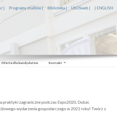
ć |
Programy studiów |
Biblioteka |
USOSweb |
| ENGLISH
Oferta dla kandydatów
Kontakt
 praktyki zagraniczne podczas Expo2020. Dubai.
estiżowego wydarzenia gospodarczego w 2021 roku! Twórz z