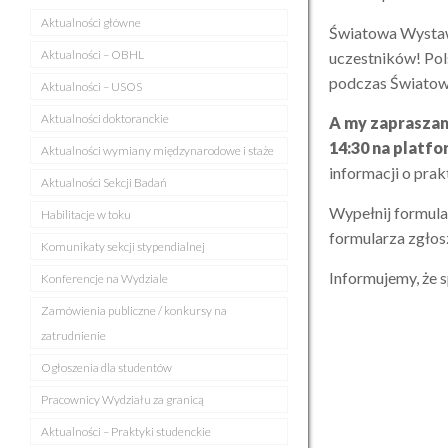
Aktualności główne
Światowa Wystawa
Aktualności – OBHL
uczestników! Pol
podczas Światow
Aktualności – USOS
Aktualności doktoranckie
A my zapraszam
14:30 na platf
Aktualności wymiany międzynarodowe i staże
informacji o pra
Aktualności Sekcji Badań
Wypełnij formul
Habilitacje w toku
formularza zgło
Komunikaty sekcji stypendialnej
Informujemy, że 
Konferencje na Wydziale
Zamówienia publiczne / konkursy na
zatrudnienie
Ogłoszenia dla studentów
Pracownicy Wydziału za granicą
Aktualności – Praktyki studenckie