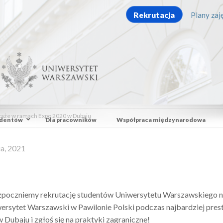
Rekrutacja
Plany zaję
staże w ramach Expo 2020 w Dubaju
udentów
Dla pracowników
Współpraca międzynarodowa
ia, 2021
zpoczniemy rekrutację studentów Uniwersytetu Warszawskiego na
ersytet Warszawski w Pawilonie Polski podczas najbardziej pr
 Dubaju i zgłoś się na praktyki zagraniczne!