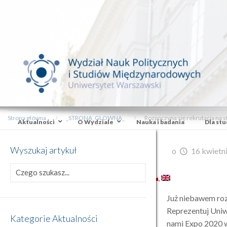
Strona główna
_STRONA_GLOWNA_
Rozpoczyna się rekrutacja na 
Aktualności
O Wydziale
Nauka i badania
Dla st
Wyszukaj artykuł
o
16 kwietn
Już niebawem ro
Reprezentuj Uniw
Kategorie Aktualności
nami Expo 2020 w